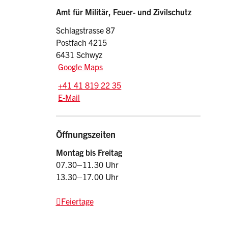
Sidebar
Adresse
Amt für Militär, Feuer- und Zivilschutz
Schlagstrasse 87
Postfach 4215
6431 Schwyz
Google Maps
Tel.:
+41 41 819 22 35
E-Mail: amfz
@sz.ch
E-Mail
Öffnungszeiten
Montag bis Freitag
07.30–11.30 Uhr
13.30–17.00 Uhr
Feiertage