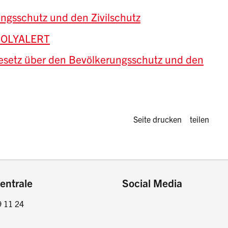
ngsschutz und den Zivilschutz
 POLYALERT
esetz über den Bevölkerungsschutz und den
Diese Seite 
Seite drucken
teilen
entrale
Social Media
9 11 24
Facebook
Instagram
LinkedIn
Twitter / X