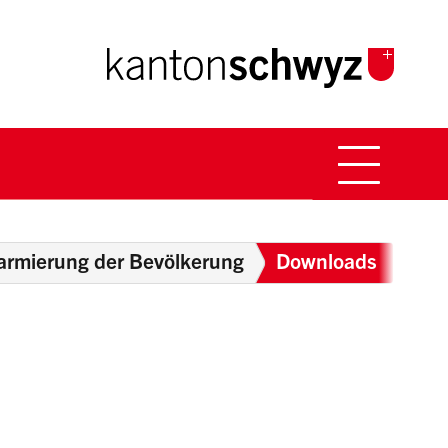
Hauptna
Breadcrumb
armierung der Bevölkerung
Downloads