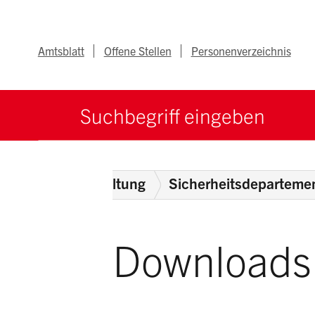
Navigieren im Ka
Schnellnavigation
Metanav
Amtsblatt
Offene Stellen
Personenverzeichnis
Suche starten
Suchbegriff
e
ehörden
Verwaltung
Sicherheitsdeparteme
Downloads