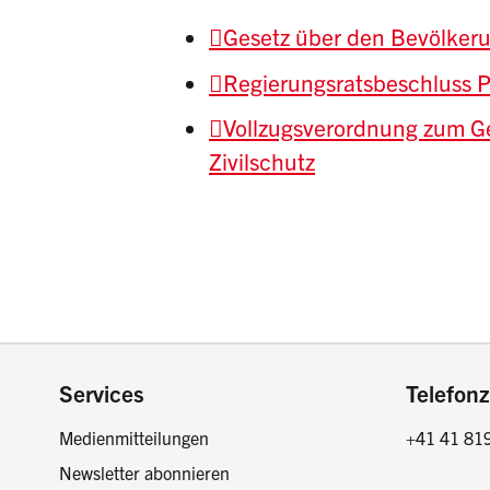
Gesetz über den Bevölkeru
Regierungsratsbeschluss
Vollzugsverordnung zum G
Zivilschutz
Footer
Services
Telefonz
Medienmitteilungen
+41 41 81
Newsletter abonnieren