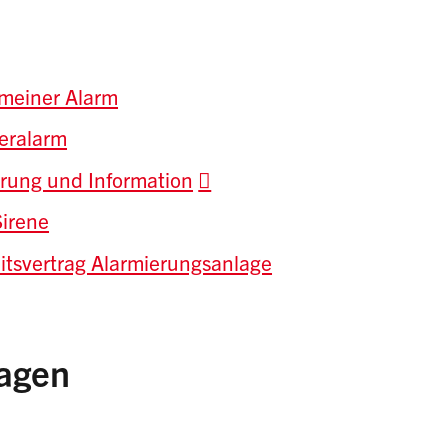
emeiner Alarm
eralarm
rung und Information
Sirene
itsvertrag Alarmierungsanlage
lagen