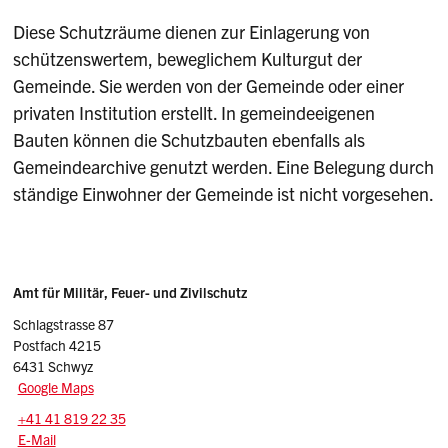
Diese Schutzräume dienen zur Einlagerung von
schützenswertem, beweglichem Kulturgut der
Gemeinde. Sie werden von der Gemeinde oder einer
privaten Institution erstellt. In gemeindeeigenen
Bauten können die Schutzbauten ebenfalls als
Gemeindearchive genutzt werden. Eine Belegung durch
ständige Einwohner der Gemeinde ist nicht vorgesehen.
Sidebar
Adresse
Amt für Militär, Feuer- und Zivilschutz
Schlagstrasse 87
Postfach 4215
6431 Schwyz
Google Maps
Tel.:
+41 41 819 22 35
E-Mail: schutzbauten
@sz.ch
E-Mail