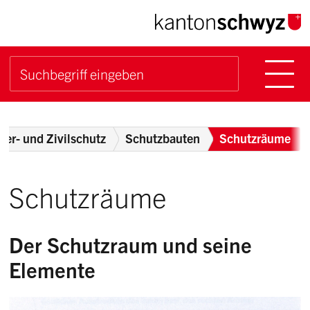
Navigieren im Kanton Sch
Schnellnavigation
Hauptn
Suche starten
Suchbegriff
Breadcrumb
euer- und Zivilschutz
Schutzbauten
Schutzräume
Schutzräume
Der Schutzraum und seine
Elemente