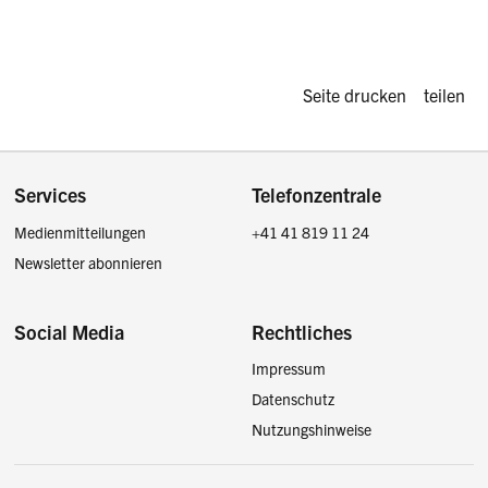
Diese Seite d
Seite drucken
teilen
Footer
Services
Telefonzentrale
Medienmitteilungen
+41 41 819 11 24
Newsletter abonnieren
Social Media
Rechtliches
Impressum
Facebook
Instagram
LinkedIn
Twitter / X
Datenschutz
Nutzungshinweise