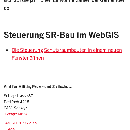
ab.
Steuerung SR-Bau im WebGIS
Die Steuerung Schutzraumbauten in einem neuen
Fenster öffnen
Sidebar
Adresse
Amt für Militär, Feuer- und Zivilschutz
Schlagstrasse 87
Postfach 4215
6431 Schwyz
Google Maps
Tel.:
+41 41 819 22 35
E-Mail: schutzbauten
@sz.ch
E-Mail