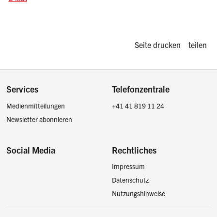
Diese Seite d
Seite drucken
teilen
Footer
Services
Telefonzentrale
Medienmitteilungen
+41 41 819 11 24
Newsletter abonnieren
Social Media
Rechtliches
Impressum
Facebook
Instagram
LinkedIn
Twitter / X
Datenschutz
Nutzungshinweise