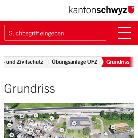
Navigieren im Kanton Sch
Schnellnavigation
Hauptn
Suche starten
Suchbegriff
Breadcrumb
er- und Zivilschutz
Übungsanlage UFZ
Grundriss
Grundriss