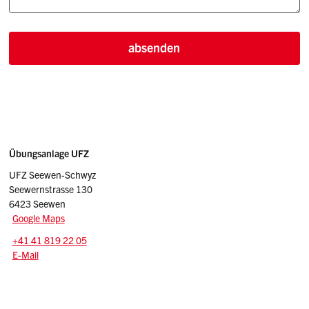
absenden
Sidebar
Adresse
Übungsanlage UFZ
UFZ Seewen-Schwyz
Seewernstrasse 130
6423 Seewen
Google Maps
Tel.:
+41 41 819 22 05
E-Mail: ufz.amfz
@sz.ch
E-Mail