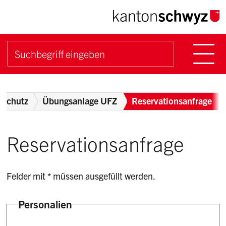
Navigieren im Kanton Sch
Schnellnavigation
Hauptn
Suche starten
Suchbegriff
Breadcrumb
ilschutz
Übungsanlage UFZ
Reservationsanfrage
Reservationsanfrage
Felder mit * müssen ausgefüllt werden.
Personalien