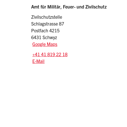
Sidebar
Adresse
Amt für Militär, Feuer- und Zivilschutz
Zivilschutzstelle
Schlagstrasse 87
Postfach 4215
6431 Schwyz
Google Maps
Tel.:
+41 41 819 22 18
E-Mail: zivilschutz
@sz.ch
E-Mail