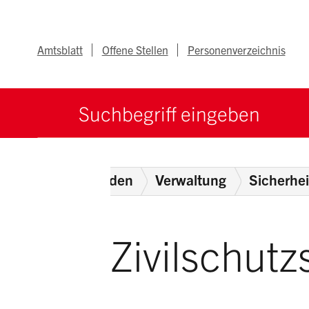
Navigieren im Ka
Schnellnavigation
Metanav
Amtsblatt
Offene Stellen
Personenverzeichnis
Suche starten
Suchbegriff
Home
Behörden
Verwaltung
Sicherhe
Zivilschutzs