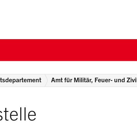
nton Schwyz
itsdepartement
Amt für Militär, Feuer- und Ziv
telle