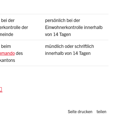
bei der
persönlich bei der
rkontrolle der
Einwohnerkontrolle innerhalb
meinde
von 14 Tagen
 beim
mündlich oder schriftlich
mmando
des
innerhalb von 14 Tagen
kantons
Diese Seite 
Seite drucken
teilen