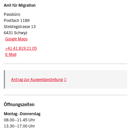
Sidebar
Adresse
Amt für Migration
Passbüro
Postfach 1189
Steistegstrasse 13
6431 Schwyz
Google Maps
Tel.:
+41 41 819 21 05
E-Mail: pass
@sz.ch
E-Mail
Beschreibung Amt für Migration - Passbüro
Antrag zur Ausweisbestellung
Öffnungszeiten
Montag–Donnerstag
08.00–11.45 Uhr
13.30–17.00 Uhr