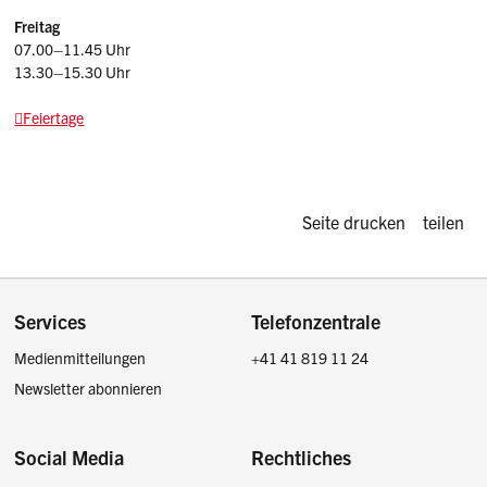
Freitag
07.00–11.45 Uhr
13.30–15.30 Uhr
Feiertage
Diese Seite d
Seite drucken
teilen
Footer
Services
Telefonzentrale
Medienmitteilungen
+41 41 819 11 24
Newsletter abonnieren
Social Media
Rechtliches