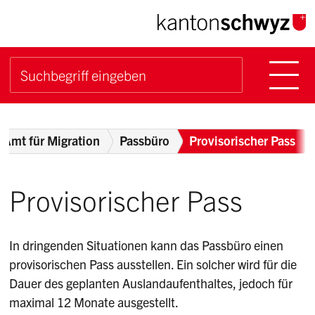
Navigieren im Kanton Sch
Schnellnavigation
Hauptn
Suche starten
Suchbegriff
Breadcrumb
Amt für Migration
Passbüro
Provisorischer Pass
Provisorischer Pass
In dringenden Situationen kann das Passbüro einen
provisorischen Pass ausstellen. Ein solcher wird für die
Dauer des geplanten Auslandaufenthaltes, jedoch für
maximal 12 Monate ausgestellt.