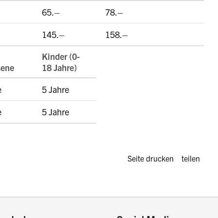
65.–
78.–
145.–
158.–
Kinder (0-
sene
18 Jahre)
e
5 Jahre
e
5 Jahre
Diese Seite 
Seite drucken
teilen