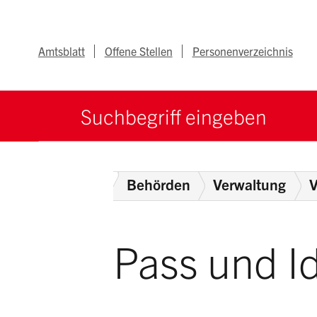
Navigieren im Ka
Schnellnavigation
Metanav
Amtsblatt
Offene Stellen
Personenverzeichnis
Suche starten
Suchbegriff
Home
Behörden
Verwaltung
V
Pass und Id