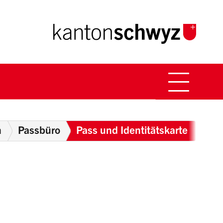
Hauptna
Breadcrumb
n
Passbüro
Pass und Identitätskarte