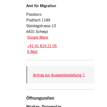
Sidebar
Adresse
Amt für Migration
Passbüro
Postfach 1189
Steistegstrasse 13
6431 Schwyz
Google Maps
Tel.:
+41 41 819 21 05
E-Mail: pass
@sz.ch
E-Mail
Beschreibung Amt für Migration - Passbüro
Antrag zur Ausweisbestellung
Öffnungszeiten
Montag–Donnerstag