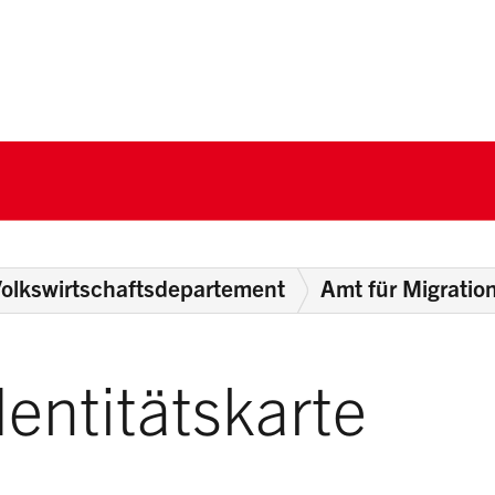
nton Schwyz
olkswirtschaftsdepartement
Amt für Migratio
entitätskarte