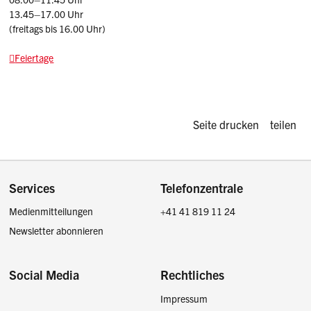
13.45–17.00 Uhr
(freitags bis 16.00 Uhr)
Feiertage
Diese Seite d
Seite drucken
teilen
Footer
Services
Telefonzentrale
Medienmitteilungen
+41 41 819 11 24
Newsletter abonnieren
Social Media
Rechtliches
Impressum
Facebook
Instagram
LinkedIn
Twitter / X