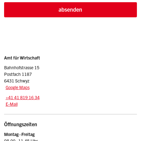
absenden
Sidebar
Adresse
Amt für Wirtschaft
Bahnhofstrasse 15
Postfach 1187
6431 Schwyz
Google Maps
Tel.:
+41 41 819 16 34
E-Mail: awi
@sz.ch
E-Mail
Öffnungszeiten
Montag–Freitag
08.00–11.45 Uhr