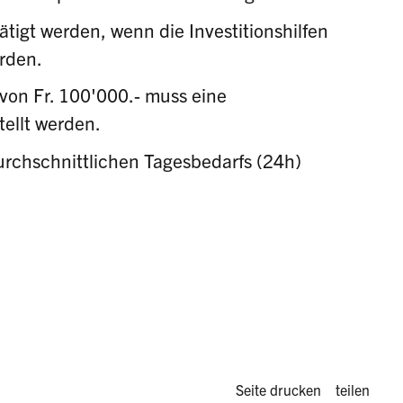
tätigt werden, wenn die Investitionshilfen
urden.
von Fr. 100'000.- muss eine
ellt werden.
chschnittlichen Tagesbedarfs (24h)
Diese Seite 
Seite drucken
teilen