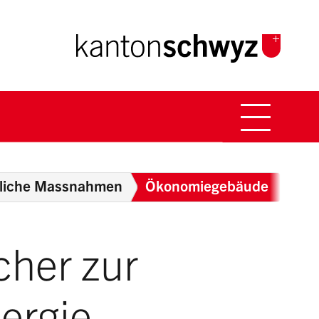
Hauptna
Breadcrumb
liche Massnahmen
Ökonomiegebäude
cher zur
ergie