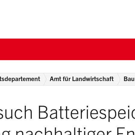
nton Schwyz
ftsdepartement
Amt für Landwirtschaft
Bau
such Batteriespei
g nachhaltiger En