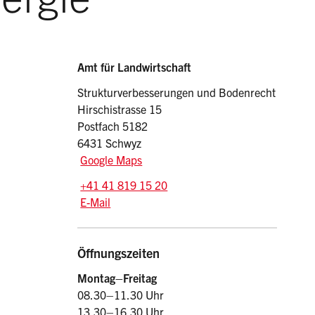
Sidebar
Adresse
Amt für Landwirtschaft
Strukturverbesserungen und Bodenrecht
Hirschistrasse 15
Postfach 5182
6431 Schwyz
Google Maps
Tel.:
+41 41 819 15 20
E-Mail: afl
@sz.ch
E-Mail
Öffnungszeiten
Montag–Freitag
08.30–11.30 Uhr
13.30–16.30 Uhr