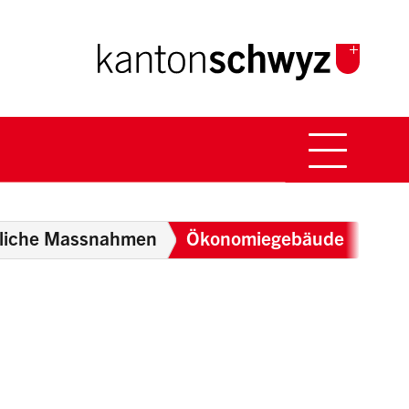
Hauptna
Breadcrumb
liche Massnahmen
Ökonomiegebäude