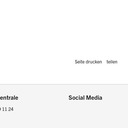
Diese Seite 
Seite drucken
teilen
entrale
Social Media
9 11 24
Facebook
Instagram
LinkedIn
Twitter / X