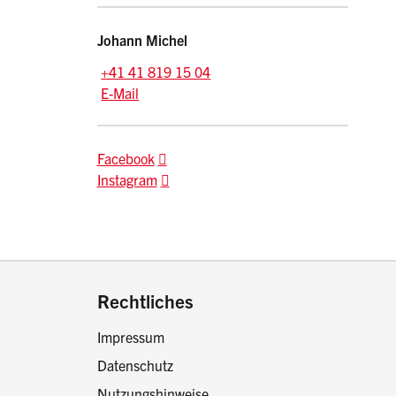
Kontakt
Johann
Michel
Tel.:
+41 41 819 15 04
E-Mail: johann.michel
@sz.ch
E-Mail
Facebook
Instagram
drucken oder teilen:
Rechtliches
Impressum
Datenschutz
Nutzungshinweise