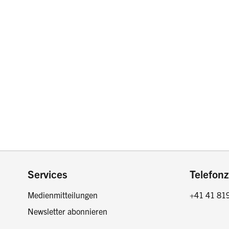
Footer
Services
Telefonz
Medienmitteilungen
+41 41 81
Newsletter abonnieren