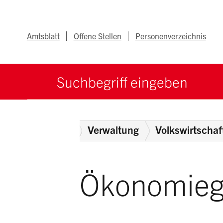
Navigieren im Ka
Schnellnavigation
Metanav
Amtsblatt
Offene Stellen
Personenverzeichnis
Suche starten
Suchbegriff
Home
Behörden
Verwaltung
Volkswirtscha
Ökonomie