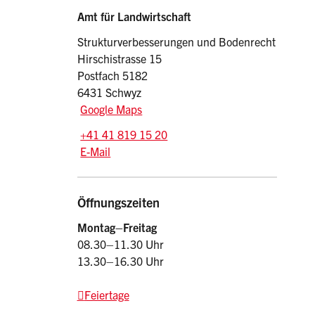
Sidebar
Adresse
Amt für Landwirtschaft
Strukturverbesserungen und Bodenrecht
Hirschistrasse 15
Postfach 5182
6431 Schwyz
Google Maps
Tel.:
+41 41 819 15 20
E-Mail: afl
@sz.ch
E-Mail
Öffnungszeiten
Montag–Freitag
08.30–11.30 Uhr
13.30–16.30 Uhr
Feiertage