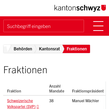
Navigieren im Kanton Sch
Schnellnavigation
Hauptn
Suche starten
Suchbegriff
Breadcrumb
Home
Behörden
Kantonsrat
Fraktionen
Fraktionen
Anzahl
Fraktion
Mandate
Fraktionspräsident
Schweizerische
38
Manuel Mächler
Volkspartei (SVP)