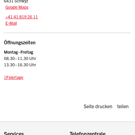
6431 Schwyz
Google Maps
Tel.:
+41 41 819 26 11
E-Mail: kr
@sz.ch
E-Mail
Öffnungszeiten
Montag–Freitag
08.30–11.30 Uhr
13.30–16.30 Uhr
Feiertage
Diese Seite d
Seite drucken
teilen
Services
Telefonzentrale