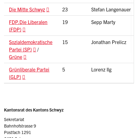
Die Mitte Schwyz
23
Stefan Langenauer
FDP.Die Liberalen
19
Sepp Marty
(FDP)
Sozialdemokratische
15
Jonathan Prelicz
Partei (SP)
/
Grüne
Grünliberale Partei
5
Lorenz Ilg
(GLP)
Sidebar
Adresse
Kantonsrat des Kantons Schwyz
Sekretariat
Bahnhofstrasse 9
Postfach 1291