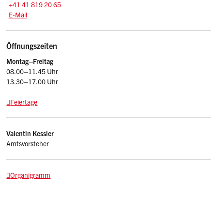
Tel.:
+41 41 819 20 65
E-Mail: afk
@sz.ch
E-Mail
Öffnungszeiten
Montag–Freitag
08.00–11.45 Uhr
13.30–17.00 Uhr
Feiertage
Kontakt
Valentin
Kessler
Amtsvorsteher
Organigramm