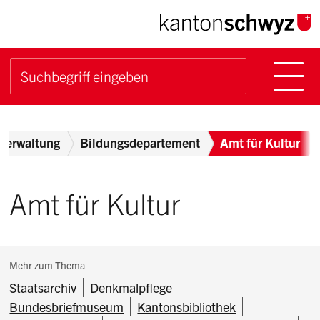
Navigieren im Kanton Sch
Schnellnavigation
Hauptn
Suche starten
Suchbegriff
Breadcrumb
Verwaltung
Bildungsdepartement
Amt für Kultur
Amt für Kultur
Subnavigation:
Mehr zum Thema
Staatsarchiv
Denkmalpflege
Bundesbriefmuseum
Kantonsbibliothek