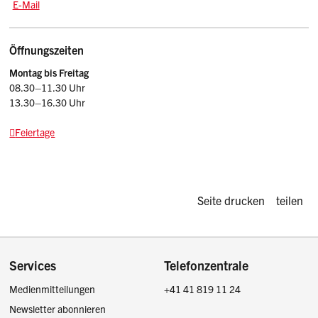
E-Mail: stk
@sz.ch
E-Mail
Öffnungszeiten
Montag bis Freitag
08.30–11.30 Uhr
13.30–16.30 Uhr
Feiertage
Diese Seite d
Seite drucken
teilen
Footer
Services
Telefonzentrale
Medienmitteilungen
+41 41 819 11 24
Newsletter abonnieren