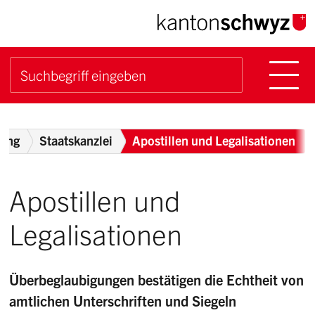
Navigieren im Kanton Sch
Schnellnavigation
Hauptn
Suche starten
Suchbegriff
Breadcrumb
tung
Staatskanzlei
Apostillen und Legalisationen
Apostillen und
Legalisationen
Überbeglaubigungen bestätigen die Echtheit von
amtlichen Unterschriften und Siegeln