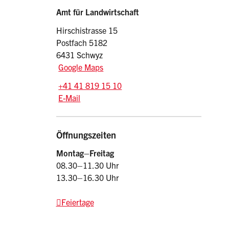
Sidebar
Adresse
Amt für Landwirtschaft
Hirschistrasse 15
Postfach 5182
6431 Schwyz
Google Maps
Tel.:
+41 41 819 15 10
E-Mail: afl
@sz.ch
E-Mail
Öffnungszeiten
Montag–Freitag
08.30–11.30 Uhr
13.30–16.30 Uhr
Feiertage