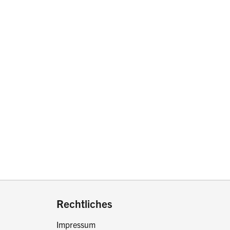
drucken oder teilen:
Rechtliches
Impressum