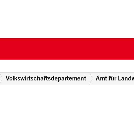
nton Schwyz
Volkswirtschaftsdepartement
Amt für Landw