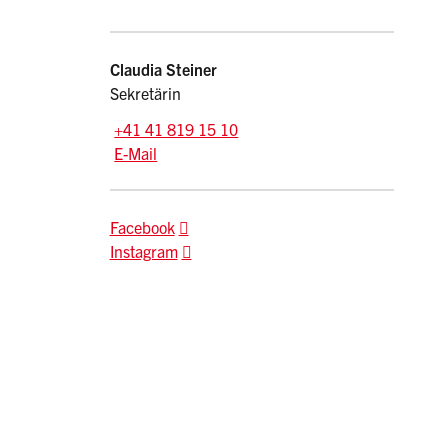
Kontakt
Claudia
Steiner
Sekretärin
Tel.:
+41 41 819 15 10
E-Mail: claudia.steiner
@sz.ch
E-Mail
Facebook
Instagram