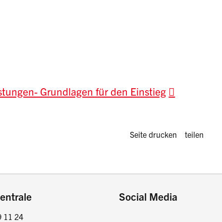
stungen- Grundlagen für den Einstieg
Diese Seite 
Seite drucken
teilen
entrale
Social Media
9 11 24
Facebook
Instagram
LinkedIn
Twitter / X