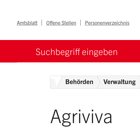
Navigieren im Ka
Schnellnavigation
Metanav
Amtsblatt
Offene Stellen
Personenverzeichnis
Suche starten
Suchbegriff
Home
Behörden
Verwaltung
Agriviva