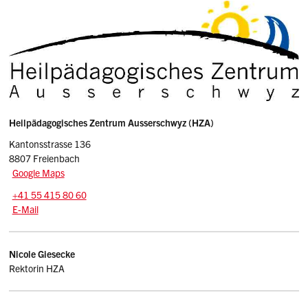
Sidebar
Adresse
Heilpädagogisches Zentrum Ausserschwyz (HZA)
Kantonsstrasse 136
8807 Freienbach
Google Maps
Tel.:
+41 55 415 80 60
E-Mail: sekretariat
@hza.sz.ch
E-Mail
Kontakt
Nicole
Giesecke
Rektorin HZA