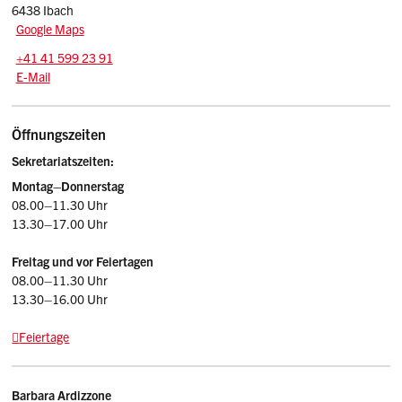
6438 Ibach
Google Maps
Tel.:
+41 41 599 23 91
E-Mail: sekretariat
@hzi.sz.ch
E-Mail
Öffnungszeiten
Sekretariatszeiten:
Montag–
Donnerstag
08.00–11.30 Uhr
13.30–17.00 Uhr
Freitag und vor Feiertagen
08.00–11.30 Uhr
13.30–16.00 Uhr
Feiertage
Kontakt
Barbara
Ardizzone