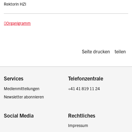
Rektorin HZI
Organigramm
Diese Seite d
Seite drucken
teilen
Footer
Services
Telefonzentrale
Medienmitteilungen
+41 41 819 11 24
Newsletter abonnieren
Social Media
Rechtliches
Impressum
Facebook
Instagram
LinkedIn
Twitter / X