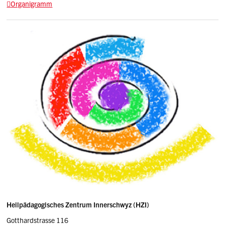
Organigramm
Sidebar
Adresse
Heilpädagogisches Zentrum Innerschwyz (HZI)
Gotthardstrasse 116