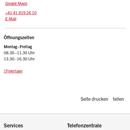
Google Maps
Tel.:
+41 41 819 26 10
E-Mail: wahlen
@sz.ch
E-Mail
Öffnungszeiten
Montag–Freitag
08.30–11.30 Uhr
13.30–16.30 Uhr
Feiertage
Diese Seite d
Seite drucken
teilen
Footer
Services
Telefonzentrale