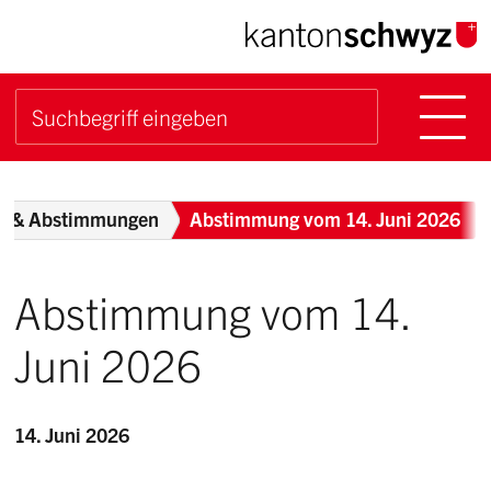
Navigieren im Kanton Sch
Schnellnavigation
Hauptn
Suche starten
Suchbegriff
Breadcrumb
n & Abstimmungen
Abstimmung vom 14. Juni 2026
Abstimmung vom 14.
Juni 2026
14. Juni 2026