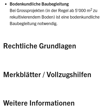
Bodenkundliche Baubegleitung
2
Bei Grossprojekten (in der Regel ab 5'000 m
zu
rekultivierendem Boden) ist eine bodenkundliche
Baubegleitung notwendig.
Rechtliche Grundlagen
Umweltschutzgesetz (USG)
Verordnung über Belastungen des Bodens
Merkblätter / Vollzugshilfen
(VBBo)
Bodenschutz beim Planen und Bauen
Landwirtschaftliche Terrainveränderungen
Weitere Informationen
ausserhalb von Bauzonen