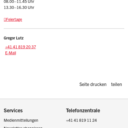
08.00–11.45 Uhr
13.30–16.30 Uhr
Feiertage
Kontakt
Gregor
Lutz
Zentrale:
+41 41 819 20 37
E-Mail: gregor.lutz
@sz.ch
E-Mail
Diese Seite d
Seite drucken
teilen
Footer
Services
Telefonzentrale
Medienmitteilungen
+41 41 819 11 24
Newsletter abonnieren