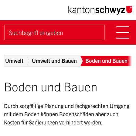
Navigieren im Kanton Sch
Schnellnavigation
Hauptn
Suche starten
Suchbegriff
Breadcrumb
Umwelt
Umwelt und Bauen
Boden und Bauen
Boden und Bauen
Durch sorgfältige Planung und fachgerechten Umgang
mit dem Boden können Bodenschäden aber auch
Kosten für Sanierungen verhindert werden.