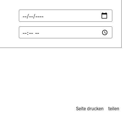
Diese Seite 
Seite drucken
teilen