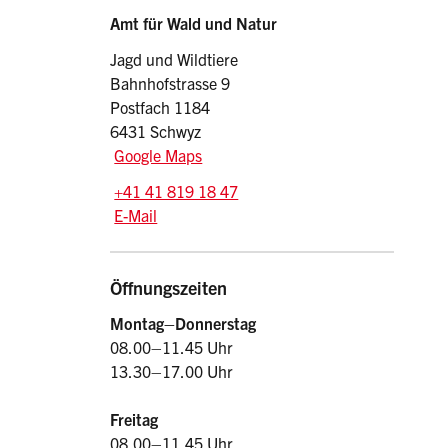
Sidebar
Adresse
Amt für Wald und Natur
Jagd und Wildtiere
Bahnhofstrasse 9
Postfach 1184
6431 Schwyz
Google Maps
Tel.:
+41 41 819 18 47
E-Mail: jagd
@sz.ch
E-Mail
Öffnungszeiten
Montag–Donnerstag
08.00–11.45 Uhr
13.30–17.00 Uhr
Freitag
08.00–11.45 Uhr