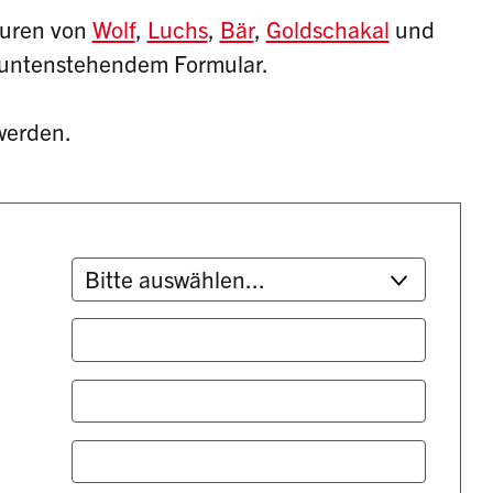
puren von
Wolf
,
Luchs
,
Bär
,
Goldschakal
und
t untenstehendem Formular.
werden.