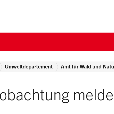
nton Schwyz
Umweltdepartement
Amt für Wald und Natu
eobachtung meld