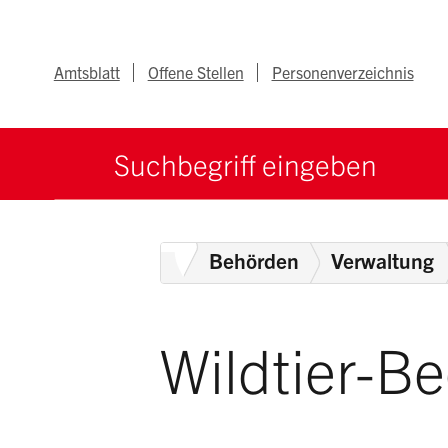
Navigieren im Ka
Schnellnavigation
Metanav
Amtsblatt
Offene Stellen
Personenverzeichnis
Suche starten
Suchbegriff
Home
Behörden
Verwaltung
Wildtier-B