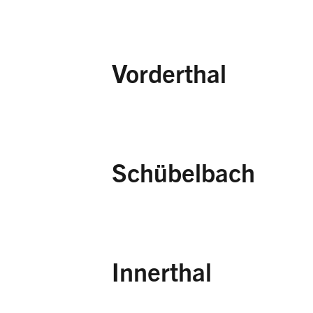
Gersauer Alp,
Schut
Vorderthal
Brunnen,
Schutz- u
Langriet/Schneeloch
Schübelbach
Gnossenweid/Mutzen
Sattelegg,
Schutz- 
Lachen,
Schutz- un
Rossweid,
Schutz- u
Innerthal