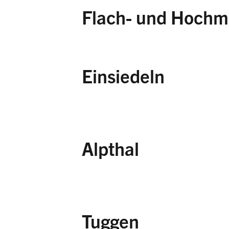
Flach- und Hochm
Einsiedeln
Giritz,
Schutz- und 
Trachslauer Moos,
S
Alpthal
Hessenmoos,
Schut
Sulzel,
Schutz- und 
Chlösterliweid,
Schu
Erlen/Hinterwis,
Sch
Chessiloch,
Schutz-
Sprädenegg,
Schutz
Tuggen