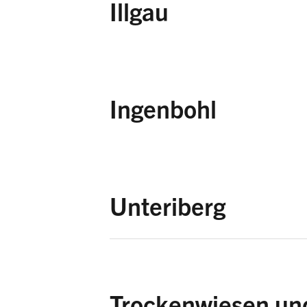
Illgau
Seebli/Fuederegg,
S
Brestenburg/Rieter,
Strit,
Schutz- und P
Ingenbohl
Klosterried, kommuna
Unteriberg
Tierfäderen,
Schutz
Nordöstlich Schlund
Trockenwiesen un