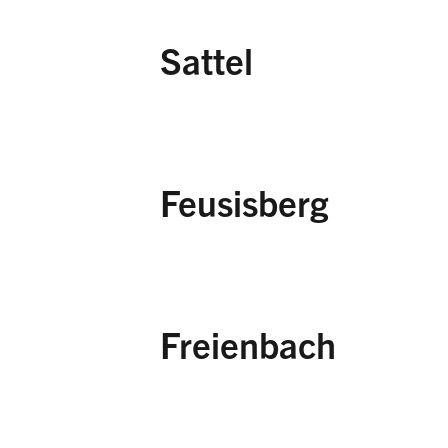
Charetalp,
Schutz- 
Hinter den Weiden,
Glattalp,
Schutz- un
Sattel
Hunds-Chotten,
Sch
Vordere Mäderen,
S
Feusisberg
Obermoos,
Schutz- 
Moor westlich Etzel,
Freienbach
Etzelweid,
Schutz- 