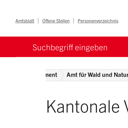
Navigieren im Ka
Schnellnavigation
Metanav
Amtsblatt
Offene Stellen
Personenverzeichnis
Suche starten
Suchbegriff
Umweltdepartement
Amt für Wald und Natu
Kantonale 