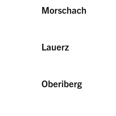
Schönboden,
Schut
Morschach
Langacher, kommunal
Teufböni,
Schutz- u
Lauerz
Langerli/Riedhütte/
Oberiberg
Tubenmoos,
Schutz
Bueffen,
Schutz- un