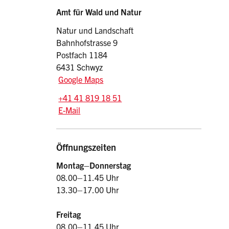
Sidebar
Adresse
Amt für Wald und Natur
Natur und Landschaft
Bahnhofstrasse 9
Postfach 1184
6431 Schwyz
Google Maps
Tel.:
+41 41 819 18 51
E-Mail: awn
@sz.ch
E-Mail
Öffnungszeiten
Montag–Donnerstag
08.00–11.45 Uhr
13.30–17.00 Uhr
Freitag
08.00–11.45 Uhr