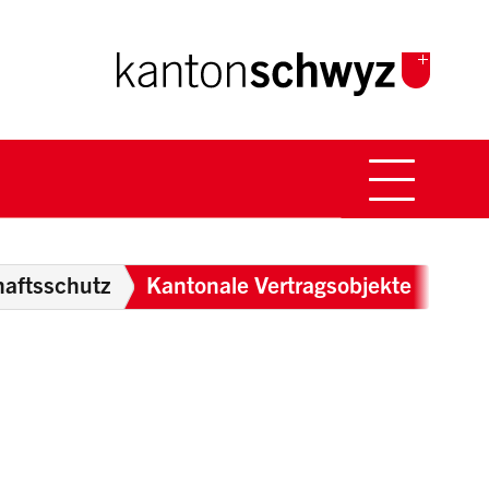
Hauptna
Breadcrumb
haftsschutz
Kantonale Vertragsobjekte