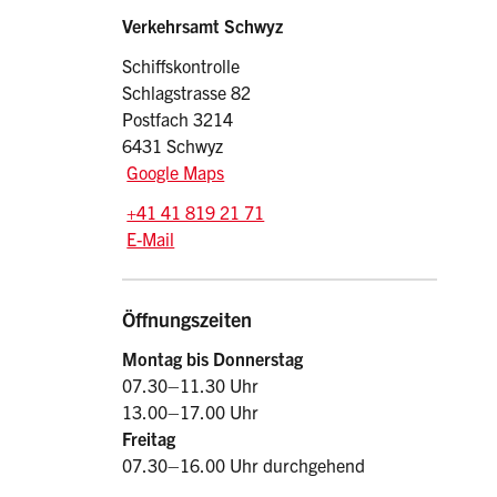
Sidebar
Adresse
Verkehrsamt Schwyz
Schiffskontrolle
Schlagstrasse 82
Postfach 3214
6431 Schwyz
Google Maps
Tel.:
+41 41 819 21 71
E-Mail: schiff.vasz
@sz.ch
E-Mail
Öffnungszeiten
Montag bis Donnerstag
07.30–11.30 Uhr
13.00–17.00 Uhr
Freitag
07.30–16.00 Uhr durchgehend