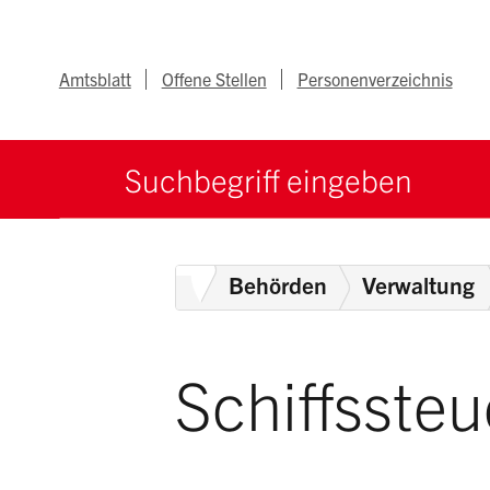
Navigieren im Ka
Schnellnavigation
Metanav
Amtsblatt
Offene Stellen
Personenverzeichnis
Suche starten
Suchbegriff
Home
Behörden
Verwaltung
Schiffsste