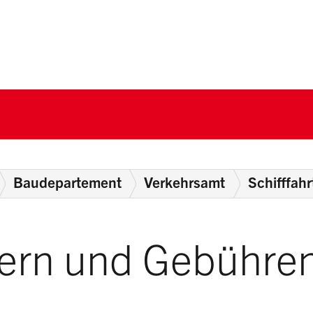
nton Schwyz
Baudepartement
Verkehrsamt
Schifffahr
uern und Gebühre