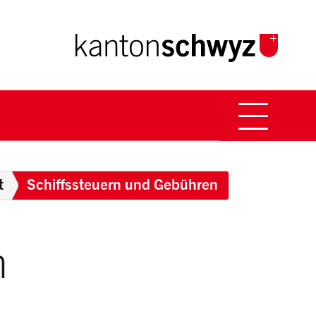
Hauptna
Breadcrumb
t
Schiffssteuern und Gebühren
n