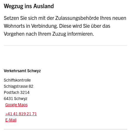
Wegzug ins Ausland
Setzen Sie sich mit der Zulassungsbehörde Ihres neuen
Wohnorts in Verbindung. Diese wird Sie über das
Vorgehen nach Ihrem Zuzug informieren.
Sidebar
Adresse
Verkehrsamt Schwyz
Schiffskontrolle
Schlagstrasse 82
Postfach 3214
6431 Schwyz
Google Maps
Tel.:
+41 41 819 21 71
E-Mail: schiff.vasz
@sz.ch
E-Mail