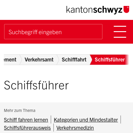
Navigieren im Kanton Sch
Schnellnavigation
Hauptn
Suche starten
Suchbegriff
Breadcrumb
tement
Verkehrsamt
Schifffahrt
Schiffsführer
Schiffsführer
Subnavigation:
Mehr zum Thema
Schiff fahren lernen
Kategorien und Mindestalter
Schiffsführerausweis
Verkehrsmedizin