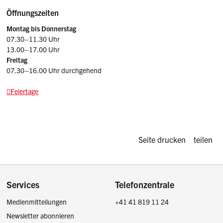
Öffnungszeiten
Montag bis Donnerstag
07.30–11.30 Uhr
13.00–17.00 Uhr
Freitag
07.30–16.00 Uhr durchgehend
Feiertage
Diese Seite d
Seite drucken
teilen
Footer
Services
Telefonzentrale
Medienmitteilungen
+41 41 819 11 24
Newsletter abonnieren