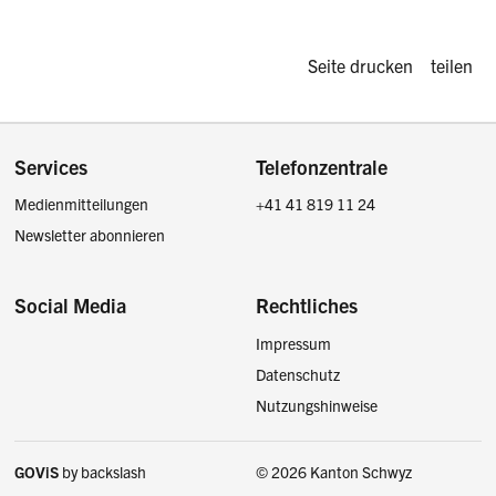
Diese Seite d
Seite drucken
teilen
Footer
Services
Telefonzentrale
Medienmitteilungen
+41 41 819 11 24
Newsletter abonnieren
Social Media
Rechtliches
Impressum
Facebook
Instagram
LinkedIn
Twitter / X
Datenschutz
Nutzungshinweise
GOViS
by
backslash
© 2026 Kanton Schwyz