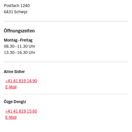
Postfach 1240
6431 Schwyz
Öffnungszeiten
Montag–Freitag
08.30–11.30 Uhr
13.30–16.30 Uhr
Kontakte
Aline
Sidler
Zentrale:
+41 41 819 14 90
E-Mail: aline.sidler
@sz.ch
E-Mail
Özge
Dengiz
Zentrale:
+41 41 819 15 60
E-Mail: oezge.dengiz
@sz.ch
E-Mail