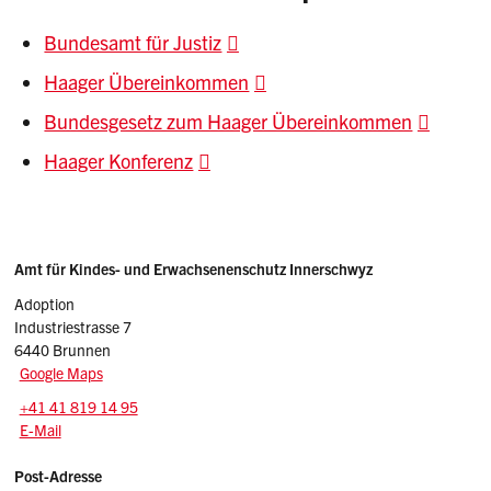
Bundesamt für Justiz
Haager Übereinkommen
Bundesgesetz zum Haager Übereinkommen
Haager Konferenz
Sidebar
Adressen
Amt für Kindes- und Erwachsenenschutz Innerschwyz
Adoption
Industriestrasse 7
6440 Brunnen
Google Maps
Tel.:
+41 41 819 14 95
E-Mail: adoption
@sz.ch
E-Mail
Post-Adresse