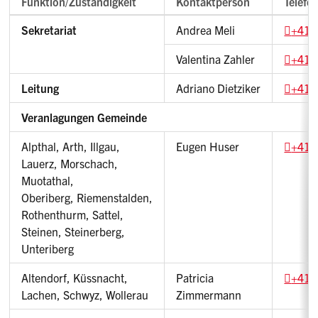
Funktion/Zuständigkeit
Kontaktperson
Telefo
Sekretariat
Andrea Meli
+41 
Valentina Zahler
+41 
Leitung
Adriano Dietziker
+41 
Veranlagungen Gemeinde
Alpthal, Arth, Illgau,
Eugen Huser
+41 
Lauerz, Morschach,
Muotathal,
Oberiberg, Riemenstalden,
Rothenthurm, Sattel,
Steinen, Steinerberg,
Unteriberg
Altendorf, Küssnacht,
Patricia
+41 
Lachen, Schwyz, Wollerau
Zimmermann