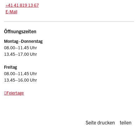
Tel.:
+41 41 819 13 67
E-Mail: ggst.stv
@sz.ch
E-Mail
Öffnungszeiten
Montag–Donnerstag
08.00–11.45 Uhr
13.45–17.00 Uhr
Freitag
08.00–11.45 Uhr
13.45–16.00 Uhr
Feiertage
Diese Seite d
Seite drucken
teilen