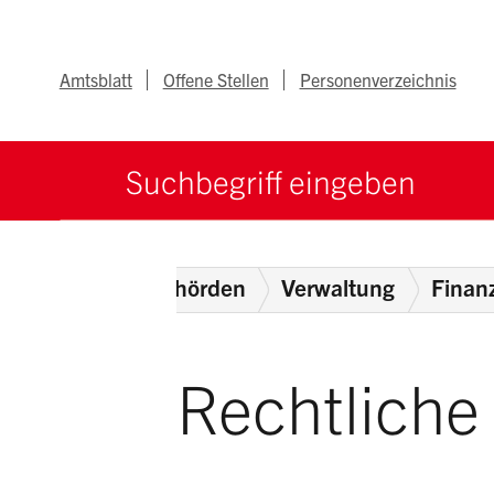
Navigieren im Ka
Schnellnavigation
Metanav
Amtsblatt
Offene Stellen
Personenverzeichnis
Suche starten
Suchbegriff
Home
Behörden
Verwaltung
Finan
Rechtliche