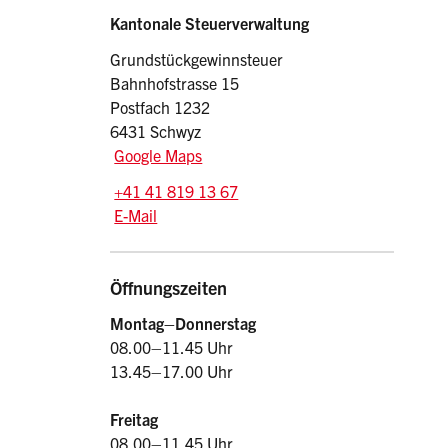
Sidebar
Adresse
Kantonale Steuerverwaltung
Grundstückgewinnsteuer
Bahnhofstrasse 15
Postfach 1232
6431 Schwyz
Google Maps
Tel.:
+41 41 819 13 67
E-Mail: ggst.stv
@sz.ch
E-Mail
Öffnungszeiten
Montag–Donnerstag
08.00–11.45 Uhr
13.45–17.00 Uhr
Freitag
08.00–11.45 Uhr