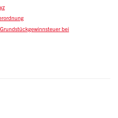
yz
erordnung
 Grundstückgewinnsteuer bei
 Februar 2000 (mit Änderungen bis 31.
 Februar 2000 (mit Änderungen bis 31.