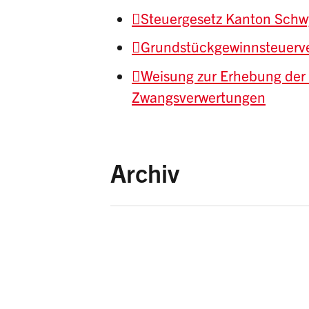
Steuergesetz Kanton Schw
Grundstückgewinnsteuerv
Weisung zur Erhebung der
Zwangsverwertungen
Archiv
Steuergesetz
Steuergesetz
vom 9.
Dezember 2016)
Steuergesetz
vom 9.