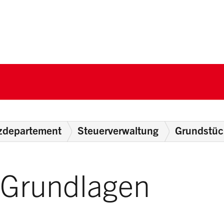
nton Schwyz
zdepartement
Steuerverwaltung
Grundstüc
 Grundlagen