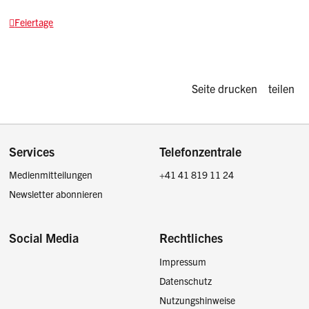
Feiertage
Diese Seite d
Seite drucken
teilen
Footer
Services
Telefonzentrale
Medienmitteilungen
+41 41 819 11 24
Newsletter abonnieren
Social Media
Rechtliches
Impressum
Facebook
Instagram
LinkedIn
Twitter / X
Datenschutz
Nutzungshinweise