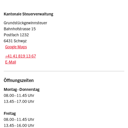
Sidebar
Adresse
Kantonale Steuerverwaltung
Grundstückgewinnsteuer
Bahnhofstrasse 15
Postfach 1232
6431 Schwyz
Google Maps
Tel.:
+41 41 819 13 67
E-Mail: ggst.stv
@sz.ch
E-Mail
Öffnungszeiten
Montag–Donnerstag
08.00–11.45 Uhr
13.45–17.00 Uhr
Freitag
08.00–11.45 Uhr
13.45–16.00 Uhr