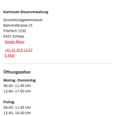
Sidebar
Adresse
Kantonale Steuerverwaltung
Grundstückgewinnsteuer
Bahnhofstrasse 15
Postfach 1232
6431 Schwyz
Google Maps
Tel.:
+41 41 819 13 67
E-Mail: ggst.stv
@sz.ch
E-Mail
Öffnungszeiten
Montag–Donnerstag
08.00–11.45 Uhr
13.45–17.00 Uhr
Freitag
08.00–11.45 Uhr
13.45–16.00 Uhr