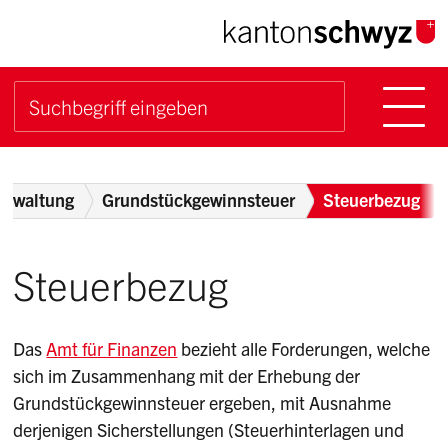
Navigieren im Kanton Sch
Schnellnavigation
Hauptn
Suche starten
Suchbegriff
Breadcrumb
erwaltung
Grundstückgewinnsteuer
Steuerbezug
Steuerbezug
Das
Amt für Finanzen
bezieht alle Forderungen, welche
sich im Zusammenhang mit der Erhebung der
Grundstückgewinnsteuer ergeben, mit Ausnahme
derjenigen Sicherstellungen (Steuerhinterlagen und