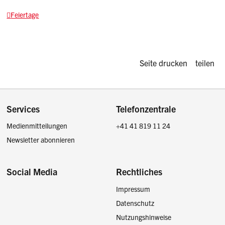
Feiertage
Diese Seite d
Seite drucken
teilen
Footer
Services
Telefonzentrale
Medienmitteilungen
+41 41 819 11 24
Newsletter abonnieren
Social Media
Rechtliches
Impressum
Facebook
Instagram
LinkedIn
Twitter / X
Datenschutz
Nutzungshinweise