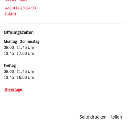
Tel.:
+41 41 819 24 93
E-Mail: jp.stv
@sz.ch
E-Mail
Öffnungszeiten
Montag–Donnerstag
08.00–11.45 Uhr
13.45–17.00 Uhr
Freitag
08.00–11.45 Uhr
13.45–16.00 Uhr
Feiertage
Diese Seite d
Seite drucken
teilen