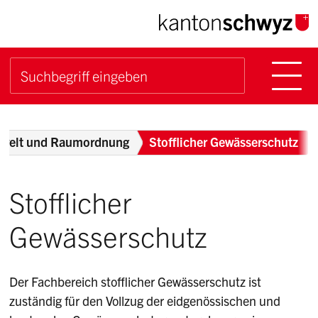
Navigieren im Kanton Sch
Schnellnavigation
Hauptn
Suche starten
Suchbegriff
Breadcrumb
welt und Raumordnung
Stofflicher Gewässerschutz
Stofflicher
Gewässerschutz
Der Fachbereich stofflicher Gewässerschutz ist
zuständig für den Vollzug der eidgenössischen und