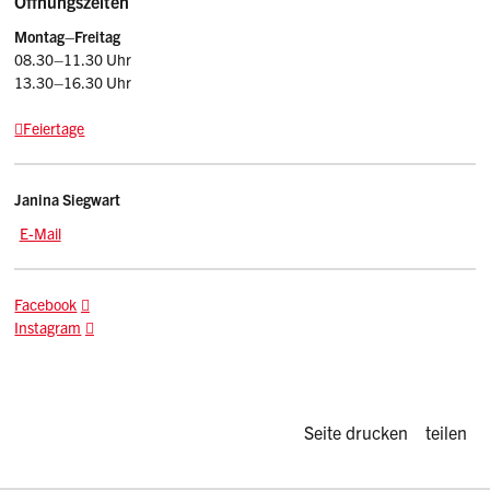
Öffnungszeiten
HODUFLU Basisanleitung
Montag–Freitag
08.30–11.30 Uhr
HODUFLU Benutzerhandbuch
13.30–16.30 Uhr
HODUFLU Merkblatt
Feiertage
Nachmeldung Hofdüngerlieferungen
Kontakt
Janina
Siegwart
E-Mail: janina.siegwart
@sz.ch
E-Mail
Facebook
Instagram
Diese Seite d
Seite drucken
teilen