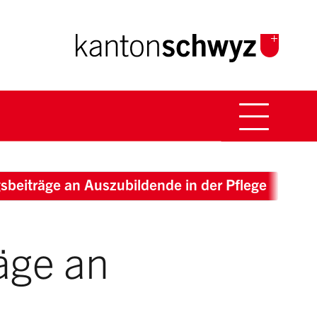
Hauptna
Breadcrumb
beiträge an Auszubildende in der Pflege
äge an