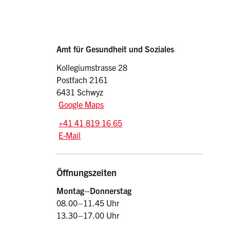
Sidebar
Adresse
Amt für Gesundheit und Soziales
Kollegiumstrasse 28
Postfach 2161
6431 Schwyz
Google Maps
Tel.:
+41 41 819 16 65
E-Mail: ags
@sz.ch
E-Mail
Öffnungszeiten
Montag–Donnerstag
08.00–11.45 Uhr
13.30–17.00 Uhr