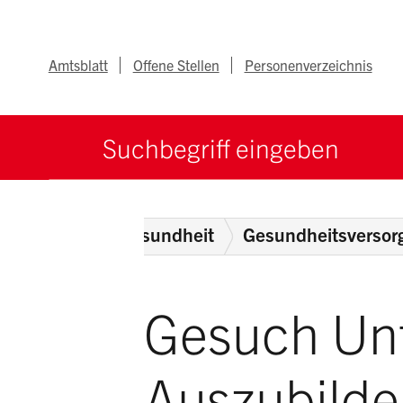
Navigieren im Ka
Schnellnavigation
Metanav
Amtsblatt
Offene Stellen
Personenverzeichnis
Suche starten
Suchbegriff
nd Soziales
Gesundheit
Gesundheitsversor
Gesuch Unt
Auszubilde