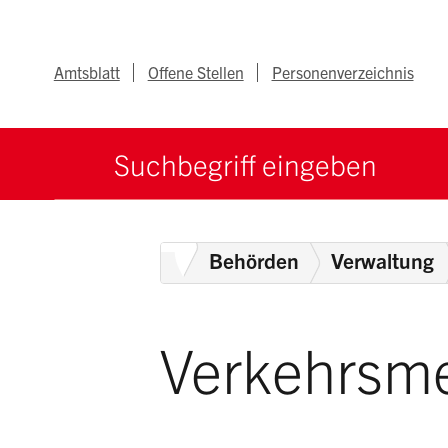
Navigieren im Ka
Schnellnavigation
Metanav
Amtsblatt
Offene Stellen
Personenverzeichnis
Suche starten
Suchbegriff
Home
Behörden
Verwaltung
Verkehrsmed