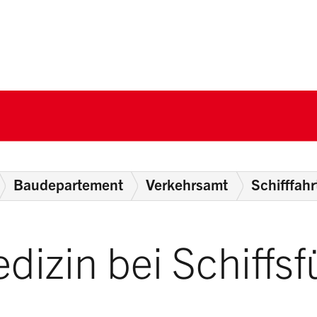
nton Schwyz
Baudepartement
Verkehrsamt
Schifffahr
izin bei Schiffsf