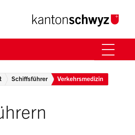
Hauptna
Breadcrumb
t
Schiffsführer
Verkehrsmedizin
ührern