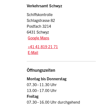
Sidebar
Adresse
Verkehrsamt Schwyz
Schiffskontrolle
Schlagstrasse 82
Postfach 3214
6431 Schwyz
Google Maps
Tel.:
+41 41 819 21 71
E-Mail: schiff.vasz
@sz.ch
E-Mail
Öffnungszeiten
Montag bis Donnerstag
07.30–11.30 Uhr
13.00–17.00 Uhr
Freitag
07.30–16.00 Uhr durchgehend