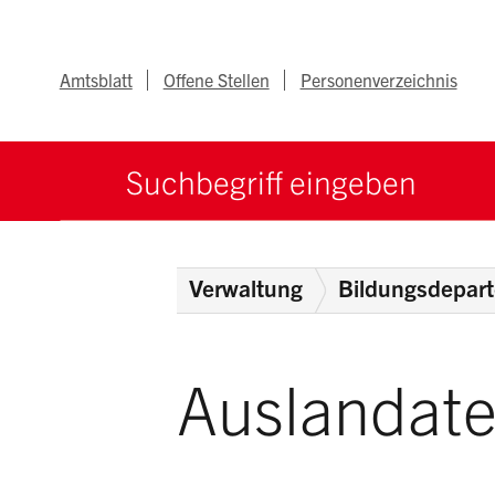
Navigieren im Ka
Schnellnavigation
Metanav
Amtsblatt
Offene Stellen
Personenverzeichnis
Suche starten
Suchbegriff
Home
Behörden
Verwaltung
Bildungsdepar
Auslandate