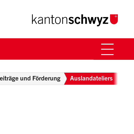
Hauptna
Breadcrumb
eiträge und Förderung
Auslandateliers