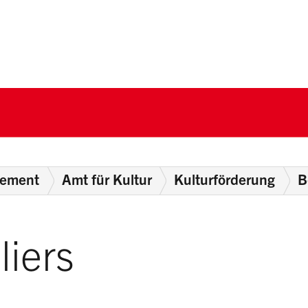
nton Schwyz
tement
Amt für Kultur
Kulturförderung
B
liers