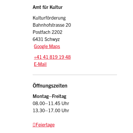
Sidebar
Adresse
Amt für Kultur
Kulturförderung
Bahnhofstrasse 20
Postfach 2202
6431 Schwyz
Google Maps
Tel.:
+41 41 819 19 48
E-Mail: kulturfoerderung.afk
@sz.ch
E-Mail
Öffnungszeiten
Montag–Freitag
08.00–11.45 Uhr
13.30–17.00 Uhr
Feiertage