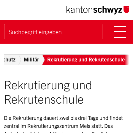
Navigieren im Kanton Sch
Schnellnavigation
Hauptn
Suche starten
Suchbegriff
Breadcrumb
lschutz
Militär
Rekrutierung und Rekrutenschule
Rekrutierung und
Rekrutenschule
Die Rekrutierung dauert zwei bis drei Tage und findet
zentral im Rekrutierungszentrum Mels statt. Das