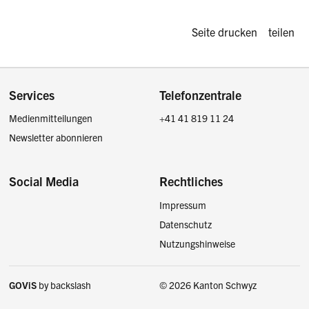
Diese Seite d
Seite drucken
teilen
Footer
Services
Telefonzentrale
Medienmitteilungen
+41 41 819 11 24
Newsletter abonnieren
Social Media
Rechtliches
Impressum
Facebook
Instagram
LinkedIn
Twitter / X
Datenschutz
Nutzungshinweise
GOViS
by
backslash
© 2026 Kanton Schwyz