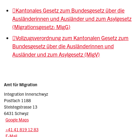
Kantonales Gesetz zum Bundesgesetz über die
Ausländerinnen und Ausländer und zum Asylgesetz
(Migrationsgesetz; MigG)
Vollzugsverordnung zum Kantonalen Gesetz zum
Bundesgesetz über die Ausländerinnen und
Ausländer und zum Asylgesetz (MigV)
Sidebar
Adressen
Amt für Migration
Integration Innerschwyz
Postfach 1188
Steistegstrasse 13
6431 Schwyz
Google Maps
Tel.:
+41 41 819 12 83
E-Mail: integration.afm
@sz.ch
E-Mail