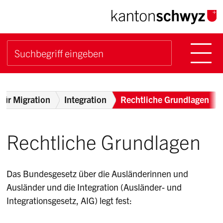
Navigieren im Kanton Sch
Schnellnavigation
Hauptn
Suche starten
Suchbegriff
Breadcrumb
für Migration
Integration
Rechtliche Grundlagen
Rechtliche Grundlagen
Das Bundesgesetz über die Ausländerinnen und
Ausländer und die Integration (Ausländer- und
Integrationsgesetz, AIG)
legt fest: