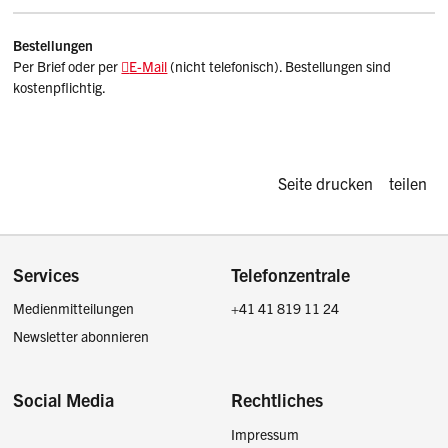
Bestellungen
Per Brief oder per
E-Mail
(nicht telefonisch). Bestellungen sind
kostenpflichtig.
Diese Seite d
Seite drucken
teilen
Footer
Services
Telefonzentrale
Medienmitteilungen
+41 41 819 11 24
Newsletter abonnieren
Social Media
Rechtliches
Impressum
Facebook
Instagram
LinkedIn
Twitter / X