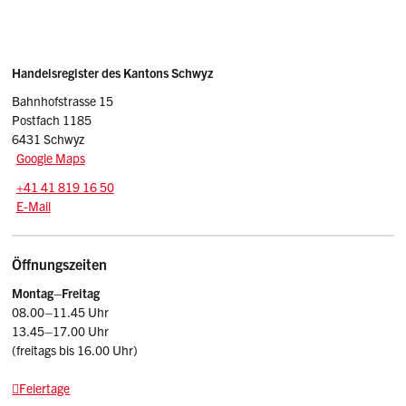
Sidebar
Adresse
Handelsregister des Kantons Schwyz
Bahnhofstrasse 15
Postfach 1185
6431 Schwyz
Google Maps
Tel.:
+41 41 819 16 50
E-Mail: handelsregister
@sz.ch
E-Mail
Öffnungszeiten
Montag–Freitag
08.00–11.45 Uhr
13.45–17.00 Uhr
(freitags bis 16.00 Uhr)
Feiertage