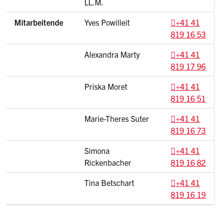
LL.M.
Mitarbeitende
Yves Powilleit
+41 41
819 16 53
Alexandra Marty
+41 41
819 17 96
Priska Moret
+41 41
819 16 51
Marie-Theres Suter
+41 41
819 16 73
Simona
+41 41
Rickenbacher
819 16 82
Tina Betschart
+41 41
819 16 19