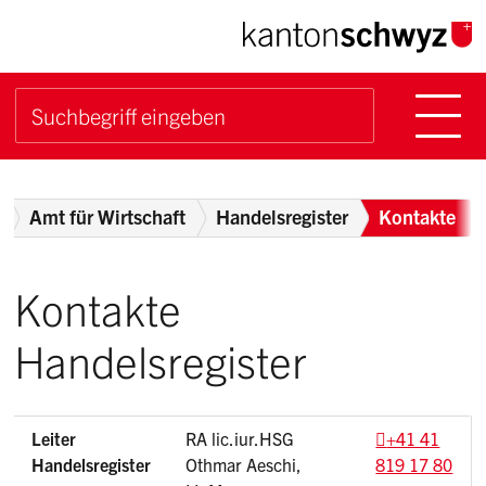
Navigieren im Kanton Sch
Schnellnavigation
Hauptn
Suche starten
Suchbegriff
Breadcrumb
Amt für Wirtschaft
Handelsregister
Kontakte
Kontakte
Handelsregister
Leiter
RA lic.iur.HSG
+41 41
Handelsregister
Othmar Aeschi,
819 17 80