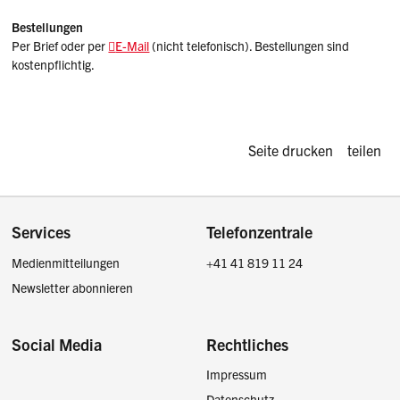
Bestellungen
Per Brief oder per
E-Mail
(nicht telefonisch). Bestellungen sind
kostenpflichtig.
Diese Seite d
Seite drucken
teilen
Footer
Services
Telefonzentrale
Medienmitteilungen
+41 41 819 11 24
Newsletter abonnieren
Social Media
Rechtliches
Impressum
Facebook
Instagram
LinkedIn
Twitter / X
Datenschutz