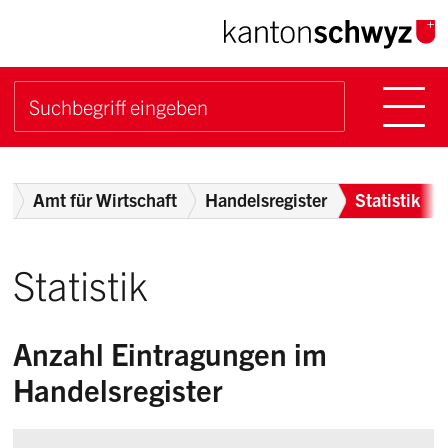
Navigieren im Kanton Sch
Schnellnavigation
Hauptn
Suche starten
Suchbegriff
Breadcrumb
t
Amt für Wirtschaft
Handelsregister
Statistik
Statistik
Anzahl Eintragungen im
Handelsregister