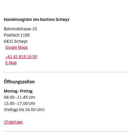
Sidebar
Adresse
Handelsregister des Kantons Schwyz
Bahnhofstrasse 15
Postfach 1185
6431 Schwyz
Google Maps
Tel.:
+41 41 819 16 50
E-Mail: handelsregister
@sz.ch
E-Mail
Öffnungszeiten
Montag–Freitag
08.00–11.45 Uhr
13.45–17.00 Uhr
(freitags bis 16.00 Uhr)
Feiertage