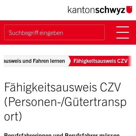
Navigieren im Kanton Sch
Schnellnavigation
Hauptn
Suche starten
Suchbegriff
Breadcrumb
erausweis und Fahren lernen
Fähigkeitsausweis CZV
Fähigkeitsausweis CZV
(Personen-/Gütertransp
ort)
Berufsfahrerinnen und Berufsfahrer müssen