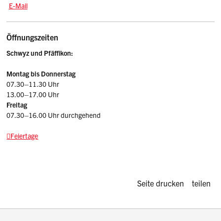
E-Mail: adminpf.vasz
@sz.ch
E-Mail
Öffnungszeiten
Schwyz und Pfäffikon:
Montag bis Donnerstag
07.30–11.30 Uhr
13.00–17.00 Uhr
Freitag
07.30–16.00 Uhr durchgehend
Feiertage
Diese Seite d
Seite drucken
teilen