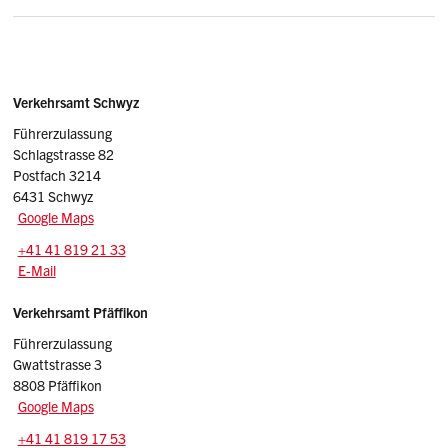
Arbeits- und Ruhezeitverordnung (ARV 2)
Chauffeurverordnung (ARV 1 )
Sidebar
Adressen
Chauffeurzulassungsverordnung (CZV)
Verkehrsamt Schwyz
Führerzulassung
Schlagstrasse 82
Postfach 3214
6431 Schwyz
Google Maps
Tel.:
+41 41 819 21 33
E-Mail: adminfa.vasz
@sz.ch
E-Mail
Verkehrsamt Pfäffikon
Führerzulassung
Gwattstrasse 3
8808 Pfäffikon
Google Maps
Tel.:
+41 41 819 17 53