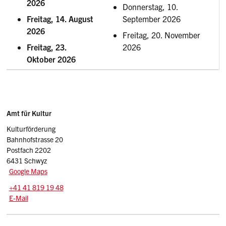
2026
Donnerstag, 10.
Freitag, 14. August
September 2026
2026
Freitag, 20. November
Freitag, 23.
2026
Oktober 2026
Sidebar
Adresse
Amt für Kultur
Kulturförderung
Bahnhofstrasse 20
Postfach 2202
6431 Schwyz
Google Maps
Tel.:
+41 41 819 19 48
E-Mail: kulturfoerderung.afk
@sz.ch
E-Mail