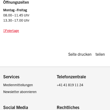
Öffnungszeiten
Montag–Freitag
08.00–11.45 Uhr
13.30–17.00 Uhr
Feiertage
Diese Seite d
Seite drucken
teilen
Footer
Services
Telefonzentrale
Medienmitteilungen
+41 41 819 11 24
Newsletter abonnieren
Social Media
Rechtliches