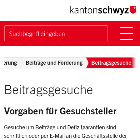
Navigieren im Kanton Sch
Schnellnavigation
Hauptn
Suche starten
Suchbegriff
Breadcrumb
rderung
Beiträge und Förderung
Beitragsgesuche
Beitragsgesuche
Vorgaben für Gesuchsteller
Gesuche um Beiträge und Defizitgarantien sind
schriftlich oder per E-Mail an die Geschäftsstelle der