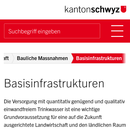
Navigieren im Kanton Sch
Schnellnavigation
Hauptn
Suche starten
Suchbegriff
Breadcrumb
haft
Bauliche Massnahmen
Basisinfrastrukturen
Basisinfrastrukturen
Die Versorgung mit quantitativ genügend und qualitativ
einwandfreiem Trinkwasser ist eine wichtige
Grundvoraussetzung für eine auf die Zukunft
ausgerichtete Landwirtschaft und den ländlichen Raum