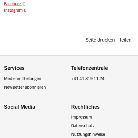
Facebook
Instagram
Diese Seite d
Seite drucken
teilen
Footer
Services
Telefonzentrale
Medienmitteilungen
+41 41 819 11 24
Newsletter abonnieren
Social Media
Rechtliches
Impressum
Facebook
Instagram
LinkedIn
Twitter / X
Datenschutz
Nutzungshinweise