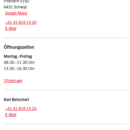
Postfach 5182
6431 Schwyz
Google Maps
Tel.:
+41 41 819 15 20
E-Mail: afl
@sz.ch
E-Mail
Öffnungszeiten
Montag–Freitag
08.30–11.30 Uhr
13.30–16.30 Uhr
Feiertage
Kontakt
Karl
Betschart
Tel.:
+41 41 819 15 24
E-Mail: karl.betschart
@sz.ch
E-Mail