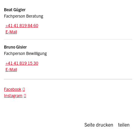
Kontakte
Beat
Gügler
Fachperson Beratung
Tel.:
+41 41 819 84 60
E-Mail: beat.guegler
@sz.ch
E-Mail
Bruno
Gisler
Fachperson Bewilligung
Tel.:
+41 41 819 15 30
E-Mail: bruno.gisler
@sz.ch
E-Mail
Facebook
Instagram
Diese Seite d
Seite drucken
teilen