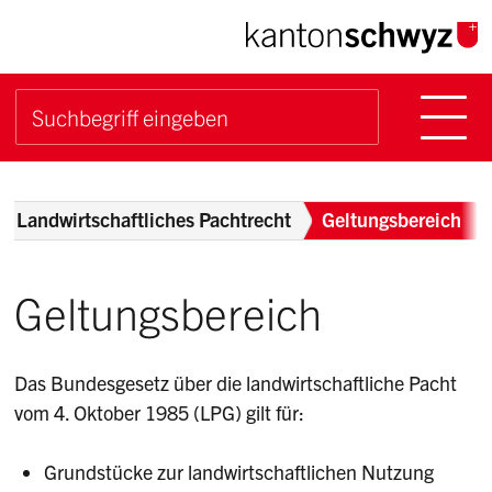
Navigieren im Kanton Sch
Schnellnavigation
Hauptn
Suche starten
Suchbegriff
Breadcrumb
Landwirtschaftliches Pachtrecht
Geltungsbereich
Geltungsbereich
Das Bundesgesetz über die landwirtschaftliche Pacht
vom 4. Oktober 1985 (LPG) gilt für:
Grundstücke zur landwirtschaftlichen Nutzung