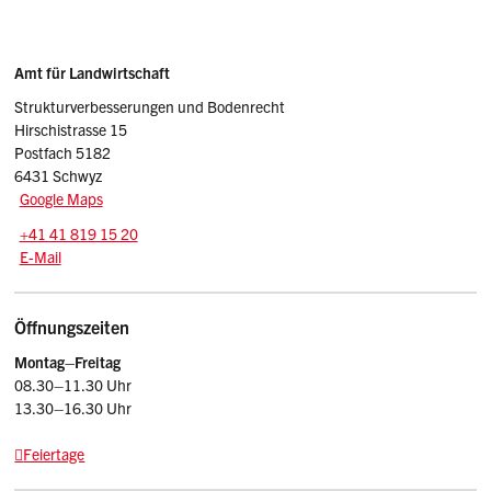
Sidebar
Adresse
Amt für Landwirtschaft
Strukturverbesserungen und Bodenrecht
Hirschistrasse 15
Postfach 5182
6431 Schwyz
Google Maps
Tel.:
+41 41 819 15 20
E-Mail: afl
@sz.ch
E-Mail
Öffnungszeiten
Montag–Freitag
08.30–11.30 Uhr
13.30–16.30 Uhr
Feiertage