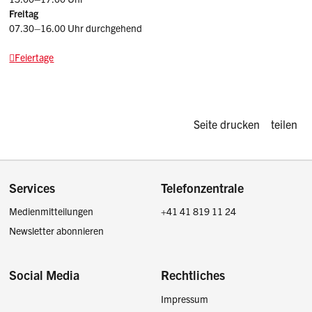
Freitag
07.30–16.00 Uhr durchgehend
Feiertage
Diese Seite d
Seite drucken
teilen
Footer
Services
Telefonzentrale
Medienmitteilungen
+41 41 819 11 24
Newsletter abonnieren
Social Media
Rechtliches
Impressum
Facebook
Instagram
LinkedIn
Twitter / X