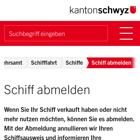
Navigieren im Kanton Sch
Schnellnavigation
Hauptn
Suche starten
Suchbegriff
Breadcrumb
rkehrsamt
Schifffahrt
Schiffe
Schiff abmelden
Schiff abmelden
Wenn Sie Ihr Schiff verkauft haben oder nicht
mehr nutzen möchten, können Sie es abmelden.
Mit der Abmeldung annullieren wir Ihren
Schiffsausweis und informieren Ihre