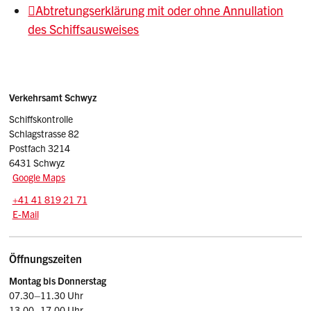
Abtretungserklärung mit oder ohne Annullation
des Schiffsausweises
Sidebar
Adresse
Verkehrsamt Schwyz
Schiffskontrolle
Schlagstrasse 82
Postfach 3214
6431 Schwyz
Google Maps
Tel.:
+41 41 819 21 71
E-Mail: schiff.vasz
@sz.ch
E-Mail
Öffnungszeiten
Montag bis Donnerstag
07.30–11.30 Uhr
13.00–17.00 Uhr