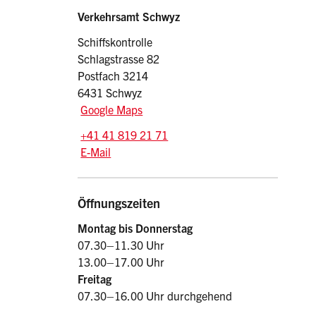
Sidebar
Adresse
Verkehrsamt Schwyz
Schiffskontrolle
Schlagstrasse 82
Postfach 3214
6431 Schwyz
Google Maps
Tel.:
+41 41 819 21 71
E-Mail: schiff.vasz
@sz.ch
E-Mail
Öffnungszeiten
Montag bis Donnerstag
07.30–11.30 Uhr
13.00–17.00 Uhr
Freitag
07.30–16.00 Uhr durchgehend