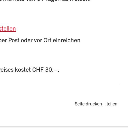
tellen
per Post oder vor Ort einreichen
eises kostet CHF 30.–.
Diese Seite 
Seite drucken
teilen