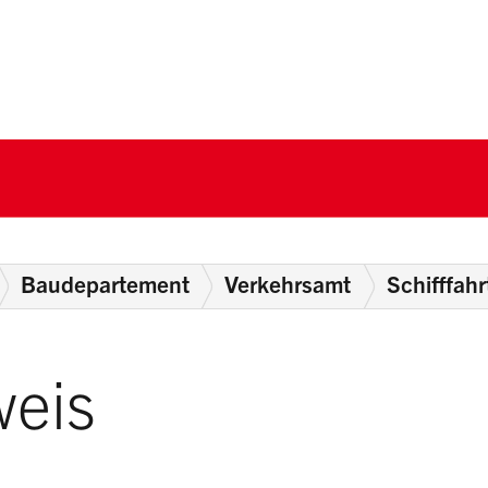
nton Schwyz
Baudepartement
Verkehrsamt
Schifffahr
weis