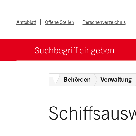
Navigieren im Ka
Schnellnavigation
Metanav
Amtsblatt
Offene Stellen
Personenverzeichnis
Suche starten
Suchbegriff
Home
Behörden
Verwaltung
Schiffsaus