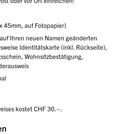
st oder vor Ort einreichen:
 x 45mm, auf Fotopapier)
, auf Ihren neuen Namen geänderten
weise Identitätskarte (inkl. Rückseite),
sschein, Wohnsitzbestätigung,
derausweis
nal
eises kostet CHF 30.–.
en