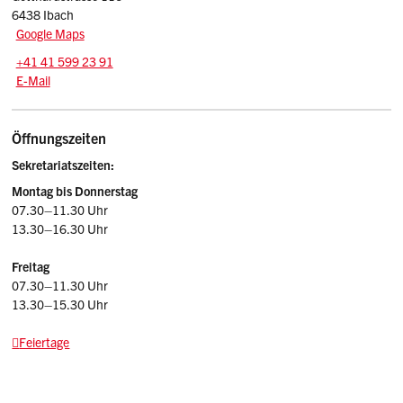
6438 Ibach
Google Maps
Tel.:
+41 41 599 23 91
E-Mail: sekretariat
@hzi.sz.ch
E-Mail
Öffnungszeiten
Sekretariatszeiten:
Montag bis Donnerstag
07.30–11.30 Uhr
13.30–16.30 Uhr
Freitag
07.30–11.30 Uhr
13.30–15.30 Uhr
Feiertage