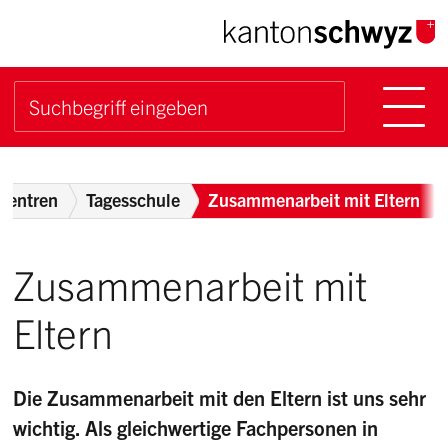
Navigieren im Kanton Sch
Schnellnavigation
Hauptn
Suche starten
Suchbegriff
Breadcrumb
Zentren
Tagesschule
Zusammenarbeit mit Eltern
Zusammenarbeit mit
Eltern
Die Zusammenarbeit mit den Eltern ist uns sehr
wichtig. Als gleichwertige Fachpersonen in