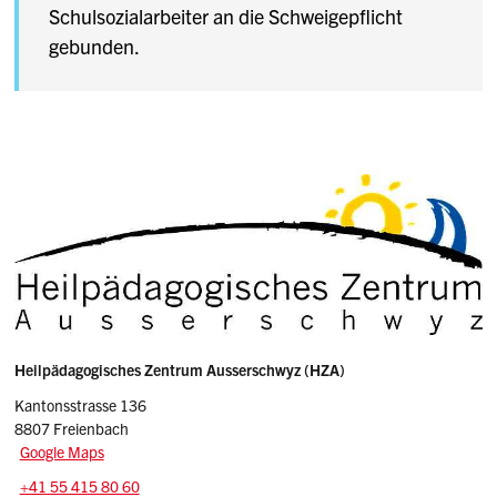
Schulsozialarbeiter an die Schweigepflicht
gebunden.
Sidebar
Adresse
Heilpädagogisches Zentrum Ausserschwyz (HZA)
Kantonsstrasse 136
8807 Freienbach
Google Maps
Tel.:
+41 55 415 80 60