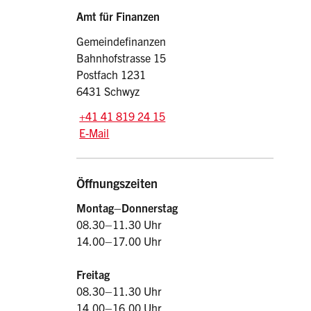
Sidebar
Adresse
Amt für Finanzen
Gemeindefinanzen
Bahnhofstrasse 15
Postfach 1231
6431 Schwyz
Tel.:
+41 41 819 24 15
E-Mail: afin
@sz.ch
E-Mail
Öffnungszeiten
Montag–Donnerstag
08.30–11.30 Uhr
14.00–17.00 Uhr
Freitag
08.30–11.30 Uhr
14.00–16.00 Uhr