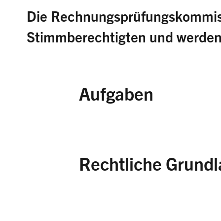
Die Rechnungsprüfungskommiss
Stimmberechtigten und werden 
Aufgaben
Die RPK prüft Voranschla
rechtlicher und materiell
berichtet dem Gemeindera
Rechtliche Grund
Stimmberechtigten infor
Prüfergebnis und stellt 
Gemeindeorganisati
Nachtragskrediten, zu d
Finanzhaushaltsges
Erhöhungen sowie zur J