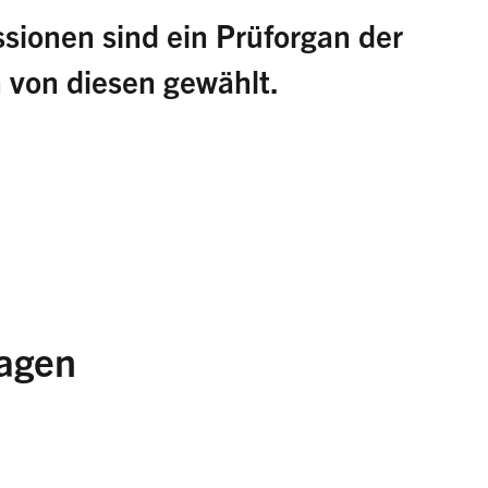
ionen sind ein Prüforgan der
von diesen gewählt.
g, Rechnung und Kredite in formeller,
er Hinsicht sowie die Existenz des IKS und
t detailliert über das Prüfergebnis. Die
lagen
miert sie in zusammengefasster Form über das
Antrag zum Voranschlag, zu den
onsgesetz
en Ausgabenbewilligungen und deren
etz für die Bezirke und Gemeinden
ahresrechnung.