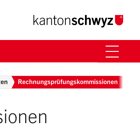
Hauptna
Breadcrumb
zen
Rechnungsprüfungskommissionen
ionen