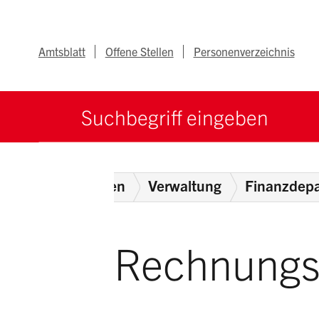
Navigieren im Ka
Schnellnavigation
Metanav
Amtsblatt
Offene Stellen
Personenverzeichnis
Suche starten
Suchbegriff
Home
Behörden
Verwaltung
Finanzdep
Rechnungs