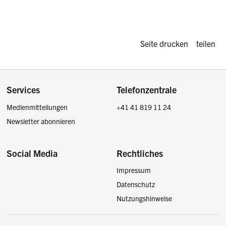
Diese Seite d
Seite drucken
teilen
Footer
Services
Telefonzentrale
Medienmitteilungen
+41 41 819 11 24
Newsletter abonnieren
Social Media
Rechtliches
Impressum
Facebook
Instagram
LinkedIn
Twitter / X
Datenschutz
Nutzungshinweise