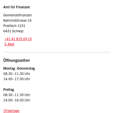
Sidebar
Adresse
Amt für Finanzen
Gemeindefinanzen
Bahnhofstrasse 15
Postfach 1231
6431 Schwyz
Tel.:
+41 41 819 24 15
E-Mail: afin
@sz.ch
E-Mail
Öffnungszeiten
Montag–Donnerstag
08.30–11.30 Uhr
14.00–17.00 Uhr
Freitag
08.30–11.30 Uhr
14.00–16.00 Uhr
Feiertage