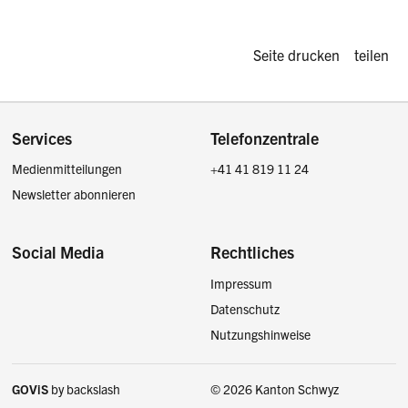
Diese Seite d
Seite drucken
teilen
Footer
Services
Telefonzentrale
Medienmitteilungen
+41 41 819 11 24
Newsletter abonnieren
Social Media
Rechtliches
Impressum
Facebook
Instagram
LinkedIn
Twitter / X
Datenschutz
Nutzungshinweise
GOViS
by
backslash
© 2026 Kanton Schwyz