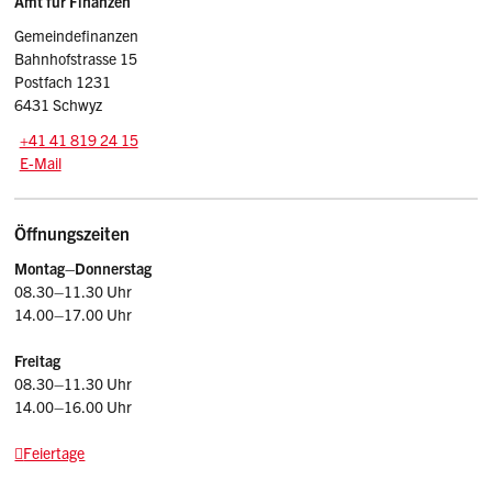
Sidebar
Amt für Finanzen
Gemeindefinanzen
Bahnhofstrasse 15
Postfach 1231
6431 Schwyz
Tel.:
+41 41 819 24 15
E-Mail: afin
@sz.ch
E-Mail
Öffnungszeiten
Montag–Donnerstag
08.30–11.30 Uhr
14.00–17.00 Uhr
Freitag
08.30–11.30 Uhr
14.00–16.00 Uhr
Feiertage