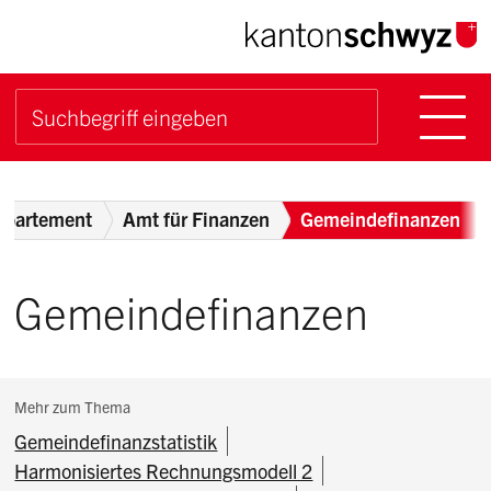
Navigieren im Kanton Sch
Schnellnavigation
Hauptn
Suche starten
Suchbegriff
Breadcrumb
epartement
Amt für Finanzen
Gemeindefinanzen
Gemeindefinanzen
Subnavigation:
Mehr zum Thema
Gemeindefinanzstatistik
Harmonisiertes Rechnungsmodell 2