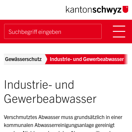
Navigieren im Kanton Sch
Schnellnavigation
Hauptn
Suche starten
Suchbegriff
Breadcrumb
Gewässerschutz
Industrie- und Gewerbeabwasser
Industrie- und
Gewerbeabwasser
Verschmutztes Abwasser muss grundsätzlich in einer
kommunalen Abwasserreinigungsanlage gereinigt