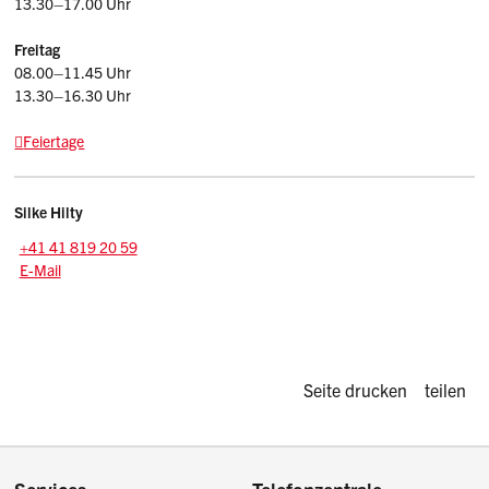
13.30–17.00 Uhr
Freitag
08.00–11.45 Uhr
13.30–16.30 Uhr
Feiertage
Kontakt
Silke
Hilty
Zentrale:
+41 41 819 20 59
E-Mail: silke.hilty
@sz.ch
E-Mail
Diese Seite d
Seite drucken
teilen