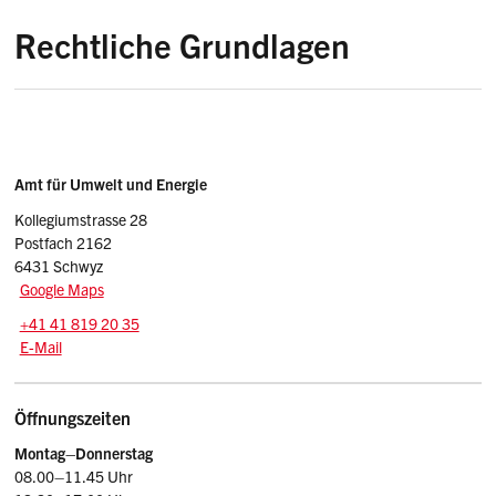
Rechtliche Grundlagen
Lärmschutz-Verordnung (LSV)
Umweltschutzgesetz (USG)
Sidebar
Adresse
Amt für Umwelt und Energie
Kollegiumstrasse 28
Postfach 2162
6431 Schwyz
Google Maps
Tel.:
+41 41 819 20 35
E-Mail: afu
@sz.ch
E-Mail
Öffnungszeiten
Montag–Donnerstag
08.00–11.45 Uhr