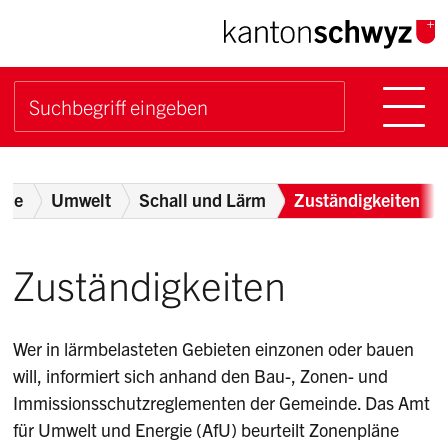
Navigieren im Kanton Sch
Schnellnavigation
Hauptn
Suche starten
Suchbegriff
Breadcrumb
gie
Umwelt
Schall und Lärm
Zuständigkeiten
Zuständigkeiten
Wer in lärmbelasteten Gebieten einzonen oder bauen
will, informiert sich anhand den Bau-, Zonen- und
Immissionsschutzreglementen der Gemeinde. Das Amt
für Umwelt und Energie (AfU) beurteilt Zonenpläne