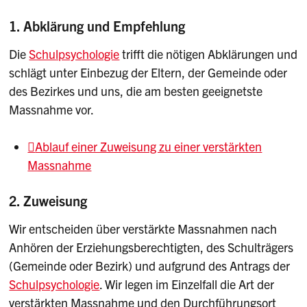
Die verstärkten Massnahmen im separativen
1. Abklärung und Empfehlung
Setting können an den kantonalen
Heilpädagogischen Zentren
oder in
Die
Schulpsychologie
trifft die nötigen Abklärungen und
ausserkantonalen Institutionen erfolgen. Die
schlägt unter Einbezug der Eltern, der Gemeinde oder
Heilpädagogischen Zentren bieten eine
des Bezirkes und uns, die am besten geeignetste
Tagesschule
an.
Massnahme vor.
Ablauf einer Zuweisung zu einer verstärkten
Massnahme
2. Zuweisung
Wir entscheiden über verstärkte Massnahmen nach
Anhören der Erziehungsberechtigten, des Schulträgers
(Gemeinde oder Bezirk) und aufgrund des Antrags der
Schulpsychologie
. Wir legen im Einzelfall die Art der
verstärkten Massnahme und den Durchführungsort