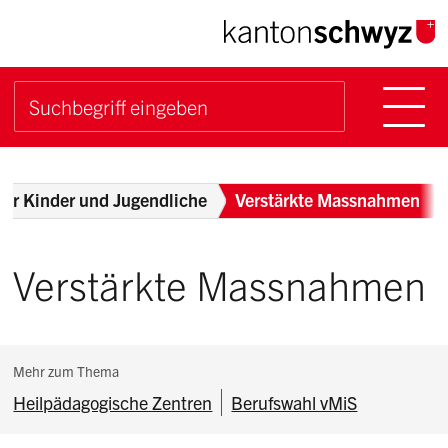
Navigieren im Kanton Sch
Schnellnavigation
Hauptn
Suche starten
Suchbegriff
Breadcrumb
für Kinder und Jugendliche
Verstärkte Massnahmen
Verstärkte Massnahmen
Subnavigation:
Mehr zum Thema
Heilpädagogische Zentren
Berufswahl vMiS