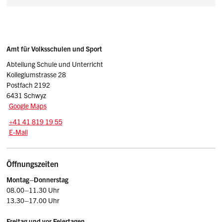
Sidebar
Adresse
Amt für Volksschulen und Sport
Abteilung Schule und Unterricht
Kollegiumstrasse 28
Postfach 2192
6431 Schwyz
Google Maps
Tel.:
+41 41 819 19 55
E-Mail: sonderpaedagogik.avs
@sz.ch
E-Mail
Öffnungszeiten
Montag–
Donnerstag
08.00–11.30 Uhr
13.30–17.00 Uhr
Freitag und vor Feiertagen