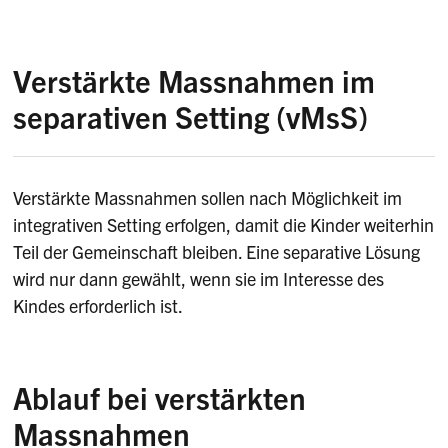
Ziel der verstärkten Massnahmen im
integrativen Setting ist, dass Schülerinnen und
Schüler mit
Beeinträchtigungen
aktiv am
Verstärkte Massnahmen im
regulären Unterricht der Volksschule
separativen Setting (vMsS)
teilnehmen, erfolgreich lernen und sich als Teil
der Klasse fühlen.
Verstärkte Massnahmen im separativen Setting
(vMsS) sind intensive, individuelle
Verstärkte Massnahmen sollen nach Möglichkeit im
Die Massnahmen werden regelmässig überprüft,
Fördermassnahmen für Kinder und Jugendliche
integrativen Setting erfolgen, damit die Kinder weiterhin
um die Eignung und Angemessenheit der
mit besonderen Bedürfnissen, die in einem
Teil der Gemeinschaft bleiben. Eine separative Lösung
Schulform sicherzustellen.
speziellen Lernumfeld umgesetzt werden. Sie
wird nur dann gewählt, wenn sie im Interesse des
zielen darauf ab, diesen Schülern und
Kindes erforderlich ist.
Schülerinnen die bestmögliche Bildung und
Entwicklung zu ermöglichen, indem sie
ausserhalb der Regelklasse spezifische
Ablauf bei verstärkten
Unterstützung erhalten.
Massnahmen