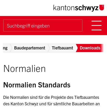
Navigieren im Kanton Sch
Schnellnavigation
Hauptn
Suche starten
Suchbegriff
Breadcrumb
tung
Baudepartement
Tiefbauamt
Downloads
Normalien
Normalien Standards
Die Normalien sind für die Projekte des Tiefbauamtes
des Kanton Schwyz und für sämtliche Bauarbeiten an