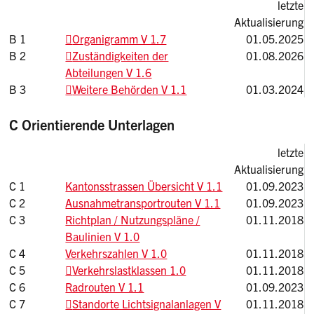
letzte
Aktualisierung
B 1
Organigramm V 1.7
01.05.2025
B 2
Zuständigkeiten der
01.08.2026
Abteilungen V 1.6
B 3
Weitere Behörden V 1.1
01.03.2024
C Orientierende Unterlagen
letzte
Aktualisierung
C 1
Kantonsstrassen Übersicht V 1.1
01.09.2023
C 2
Ausnahmetransportrouten V 1.1
01.09.2023
C 3
Richtplan / Nutzungspläne /
01.11.2018
Baulinien V 1.0
C 4
Verkehrszahlen V 1.0
01.11.2018
C 5
Verkehrslastklassen 1.0
01.11.2018
C 6
Radrouten V 1.1
01.09.2023
C 7
Standorte Lichtsignalanlagen V
01.11.2018