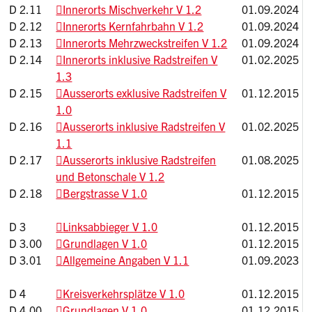
D 2.11
Innerorts Mischverkehr V 1.2
01.09.2024
D 2.12
Innerorts Kernfahrbahn V 1.2
01.09.2024
D 2.13
Innerorts Mehrzweckstreifen V 1.2
01.09.2024
D 2.14
Innerorts inklusive Radstreifen V
01.02.2025
1.3
D 2.15
Ausserorts exklusive Radstreifen V
01.12.2015
1.0
D 2.16
Ausserorts inklusive Radstreifen V
01.02.2025
1.1
D 2.17
Ausserorts inklusive Radstreifen
01.08.2025
und Betonschale V 1.2
D 2.18
Bergstrasse V 1.0
01.12.2015
D 3
Linksabbieger V 1.0
01.12.2015
D 3.00
Grundlagen V 1.0
01.12.2015
D 3.01
Allgemeine Angaben V 1.1
01.09.2023
D 4
Kreisverkehrsplätze V 1.0
01.12.2015
D 4.00
Grundlagen V 1.0
01.12.2015