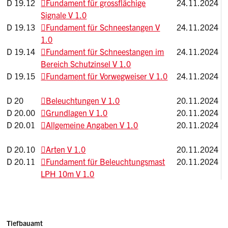
D 19.12
Fundament für grossflächige
24.11.2024
Signale V 1.0
D 19.13
Fundament für Schneestangen V
24.11.2024
1.0
D 19.14
Fundament für Schneestangen im
24.11.2024
Bereich Schutzinsel V 1.0
D 19.15
Fundament für Vorwegweiser V 1.0
24.11.2024
D 20
Beleuchtungen V 1.0
20.11.2024
D 20.00
Grundlagen V 1.0
20.11.2024
D 20.01
Allgemeine Angaben V 1.0
20.11.2024
D 20.10
Arten V 1.0
20.11.2024
D 20.11
Fundament für Beleuchtungsmast
20.11.2024
LPH 10m V 1.0
Sidebar
Adressen
Tiefbauamt