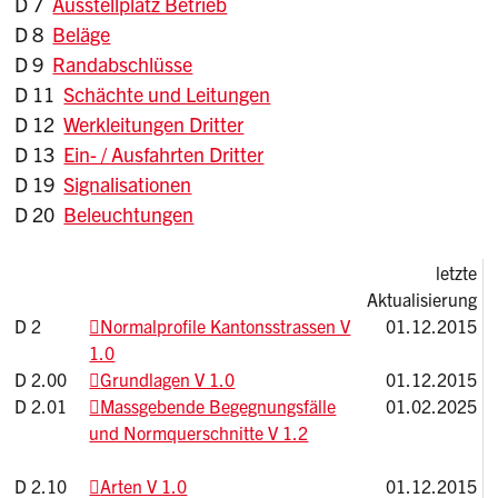
D 7
Ausstellplatz Betrieb
D 8
Beläge
D 9
Randabschlüsse
D 11
Schächte und Leitungen
D 12
Werkleitungen Dritter
D 13
Ein- / Ausfahrten Dritter
D 19
Signalisationen
D 20
Beleuchtungen
letzte
Aktualisierung
D 2
Normalprofile Kantonsstrassen V
01.12.2015
1.0
D 2.00
Grundlagen V 1.0
01.12.2015
D 2.01
Massgebende Begegnungsfälle
01.02.2025
und Normquerschnitte V 1.2
D 2.10
Arten V 1.0
01.12.2015