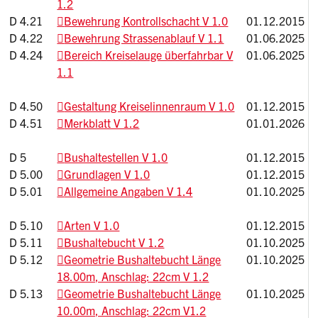
1.2
D 4.21
Bewehrung Kontrollschacht V 1.0
01.12.2015
D 4.22
Bewehrung Strassenablauf V 1.1
01.06.2025
D 4.24
Bereich Kreiselauge überfahrbar V
01.06.2025
1.1
D 4.50
Gestaltung Kreiselinnenraum V 1.0
01.12.2015
D 4.51
Merkblatt V 1.2
01.01.2026
D 5
Bushaltestellen V 1.0
01.12.2015
D 5.00
Grundlagen V 1.0
01.12.2015
D 5.01
Allgemeine Angaben V 1.4
01.10.2025
D 5.10
Arten V 1.0
01.12.2015
D 5.11
Bushaltebucht V 1.2
01.10.2025
D 5.12
Geometrie Bushaltebucht Länge
01.10.2025
18.00m, Anschlag: 22cm V 1.2
D 5.13
Geometrie Bushaltebucht Länge
01.10.2025
10.00m, Anschlag: 22cm V1.2