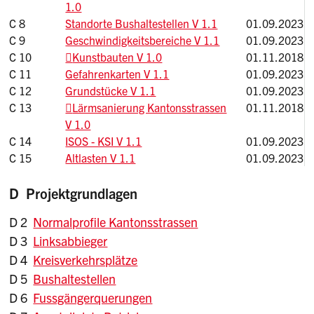
1.0
C 8
Standorte Bushaltestellen V 1.1
01.09.2023
C 9
Geschwindigkeitsbereiche V 1.1
01.09.2023
C 10
Kunstbauten V 1.0
01.11.2018
C 11
Gefahrenkarten V 1.1
01.09.2023
C 12
Grundstücke V 1.1
01.09.2023
C 13
Lärmsanierung Kantonsstrassen
01.11.2018
V 1.0
C 14
ISOS - KSI V 1.1
01.09.2023
C 15
Altlasten V 1.1
01.09.2023
D Projektgrundlagen
D 2
Normalprofile Kantonsstrassen
D 3
Linksabbieger
D 4
Kreisverkehrsplätze
D 5
Bushaltestellen
D 6
Fussgängerquerungen