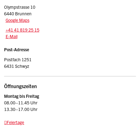
Olympstrasse 10
6440 Brunnen
Google Maps
Tel.:
+41 41 819 25 15
E-Mail: tba
@sz.ch
E-Mail
Post-Adresse
Postfach 1251
6431 Schwyz
Öffnungszeiten
Montag bis Freitag
08.00–11.45 Uhr
13.30–17.00 Uhr
Feiertage